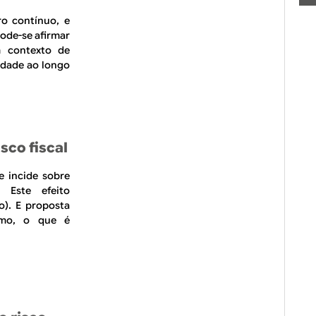
o contínuo, e
pode-se afirmar
m contexto de
idade ao longo
isco fiscal
e incide sobre
 Este efeito
o). E proposta
umo, o que é