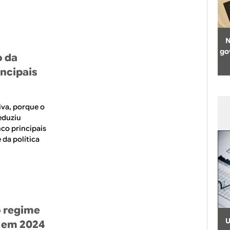
N
go
o da
incipais
iva, porque o
eduziu
nco principais
 da política
o regime
U
l em 2024