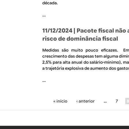
década.
...
11/12/2024
| Pacote fiscal não 
risco de dominância fiscal
Medidas são muito pouco eficazes. Em 
crescimento das despesas tem alguma dimin
2,5% para alta anual do salário-mínimo), m
a trajetória explosiva de aumento dos gasto
...
« início
‹ anterior
…
7
P
á
g