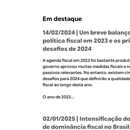
R
a
l
E
Em destaque
14/02/2024
| Um breve balanç
política fiscal em 2023 e os pr
desafios de 2024
A agenda fiscal em 2023 foi bastante produt
governo aprovou muitas medidas fiscais e r
passivos relevantes. No entanto, existem ci
desafios para 2024 que definirão a qualidade
fiscal ao longo deste ano.
O ano de 2023...
02/01/2025
| Intensificação d
de dominância fiscal no Brasi