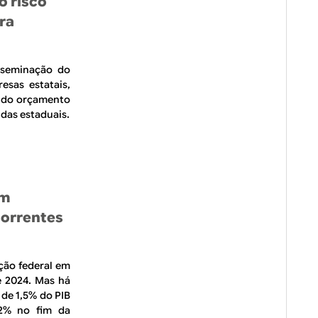
o risco
ra
sseminação do
esas estatais,
a do orçamento
idas estaduais.
am
correntes
ção federal em
e 2024. Mas há
 de 1,5% do PIB
2% no fim da