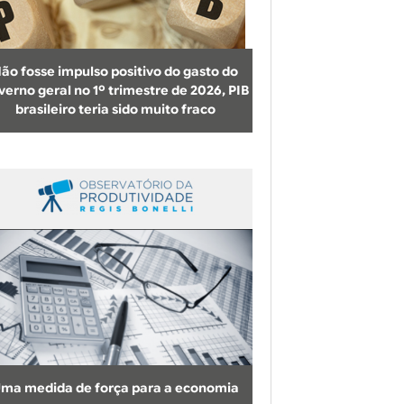
b
u
s
ão fosse impulso positivo do gasto do
c
verno geral no 1º trimestre de 2026, PIB
brasileiro teria sido muito fraco
a
ma medida de força para a economia