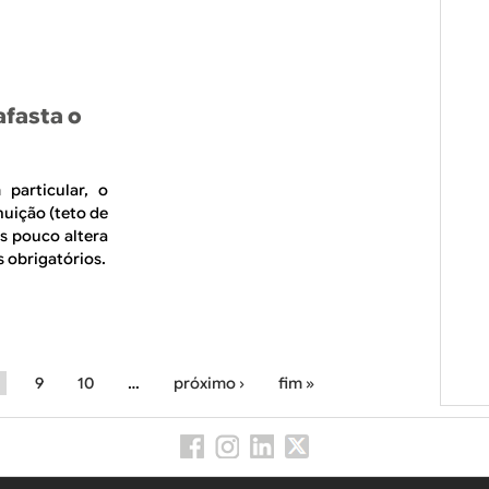
afasta o
particular, o
uição (teto de
as pouco altera
s obrigatórios.
8
9
10
…
próximo ›
fim »