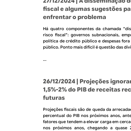
27/12/2024
| A disseminação d
fiscal e algumas sugestões pa
enfrentar o problema
Há quatro componentes da chamada “di
risco fiscal”: governos subnacionais, empr
política de crédito público e despesas for
público. Ponto mais difícil é questão das dív
...
26/12/2024
| Projeções ignor
1,5%-2% do PIB de receitas re
futuras
Projeções fiscais são de queda da arrecada
percentual do PIB nos próximos anos, ant
fatores que tendem a elevar carga em cerca
nos próximos anos, chegando a quase 