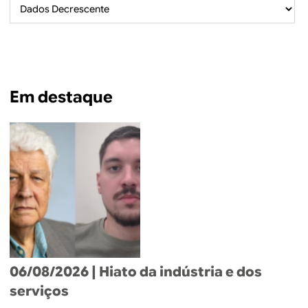
B
d
e
R
b
E
u
Em destaque
s
c
a
06/08/2026
| Hiato da indústria e dos
serviços