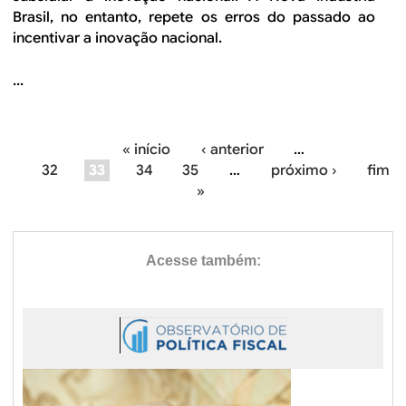
Brasil, no entanto, repete os erros do passado ao
incentivar a inovação nacional.
...
« início
‹ anterior
…
P
32
33
34
35
…
próximo ›
fim
»
á
g
i
n
a
s