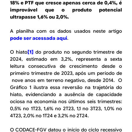
B
d
18% e PTF que cresce apenas cerca de 0,4%, é
e
improvável que o produto potencial
R
ultrapasse 1,6% ou 2,0%.
b
E
u
A planilha com os dados usados neste artigo
pode ser acessada aqui
.
s
c
O hiato
[1]
do produto no segundo trimestre de
2024, estimado em 3,2%, representa a sexta
a
leitura consecutiva de crescimento desde o
primeiro trimestre de 2023, após um período de
nove anos em terreno negativo, desde 2014. O
Gráfico 1 ilustra essa reversão na trajetória do
hiato, evidenciando a ausência de capacidade
ociosa na economia nos últimos seis trimestres:
0,5% no 1T23, 1,6% no 2T23, 1,1 no 3T23, 1,0% no
4T23, 2,0% no 1T24 e 3,2% no 2T24
.
O CODACE-FGV datou o início do ciclo recessivo