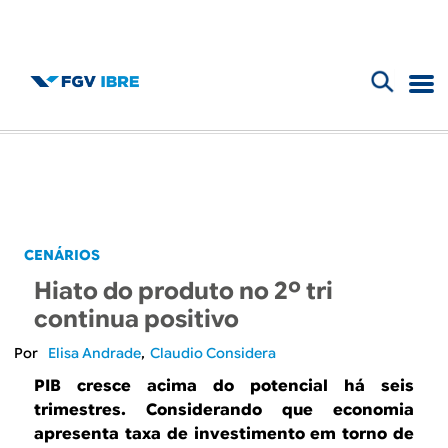
F
B
o
l
r
m
o
u
g
CENÁRIOS
l
Hiato do produto no 2º tri
d
á
continua positivo
r
o
Elisa Andrade
Claudio Considera
i
PIB cresce acima do potencial há seis
I
trimestres. Considerando que economia
o
apresenta taxa de investimento em torno de