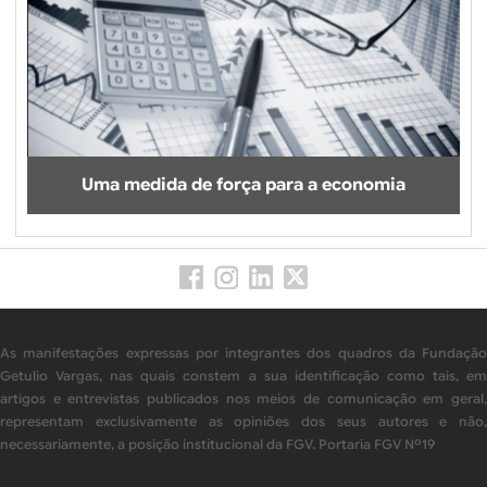
Uma medida de força para a economia
As manifestações expressas por integrantes dos quadros da Fundação
Getulio Vargas, nas quais constem a sua identificação como tais, em
artigos e entrevistas publicados nos meios de comunicação em geral,
representam exclusivamente as opiniões dos seus autores e não,
necessariamente, a posição institucional da FGV. Portaria FGV Nº19