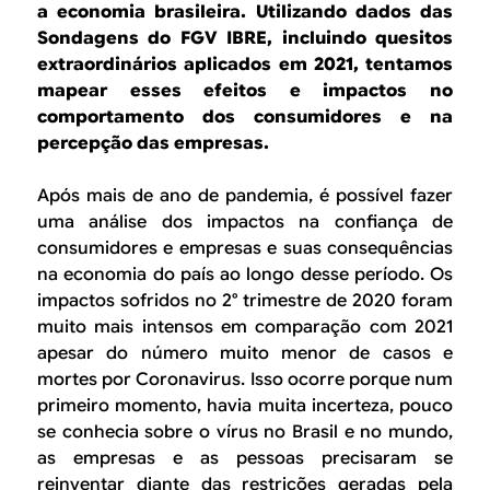
B
d
a economia brasileira. Utilizando dados das
e
Sondagens do FGV IBRE, incluindo quesitos
R
extraordinários aplicados em 2021, tentamos
b
mapear esses efeitos e impactos no
E
u
comportamento dos consumidores e na
percepção das empresas.
s
c
Após mais de ano de pandemia, é possível fazer
uma análise dos impactos na confiança de
a
consumidores e empresas e suas consequências
na economia do país ao longo desse período. Os
impactos sofridos no 2° trimestre de 2020 foram
muito mais intensos em comparação com 2021
apesar do número muito menor de casos e
mortes por Coronavirus. Isso ocorre porque num
primeiro momento, havia muita incerteza, pouco
se conhecia sobre o vírus no Brasil e no mundo,
as empresas e as pessoas precisaram se
reinventar diante das restrições geradas pela