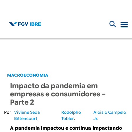
F
B
o
l
r
m
o
u
g
MACROECONOMIA
l
Impacto da pandemia em
d
á
empresas e consumidores –
r
Parte 2
o
i
Viviane Seda
Rodolpho
Aloisio Campelo
I
Bittencourt
Tobler
Jr.
o
A pandemia impactou e continua impactando