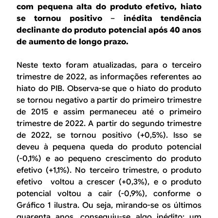
B
d
com pequena alta do produto efetivo, hiato
e
se tornou positivo
–
inédita tendência
R
declinante do produto potencial após 40 anos
b
de aumento de longo prazo.
E
u
Neste texto foram atualizadas, para o terceiro
s
trimestre de 2022, as informações referentes ao
c
hiato do PIB. Observa-se que o hiato do produto
se tornou negativo a partir do primeiro trimestre
a
de 2015 e assim permaneceu até o primeiro
trimestre de 2022. A partir do segundo trimestre
de 2022, se tornou positivo (+0,5%). Isso se
deveu à pequena queda do produto potencial
(-0,1%) e ao pequeno crescimento do produto
efetivo (+1,1%). No terceiro trimestre, o produto
efetivo voltou a crescer (+0,3%), e o produto
potencial voltou a cair (-0,9%), conforme o
Gráfico 1 ilustra. Ou seja, mirando-se os últimos
quarenta anos, conseguiu-se algo inédito: um