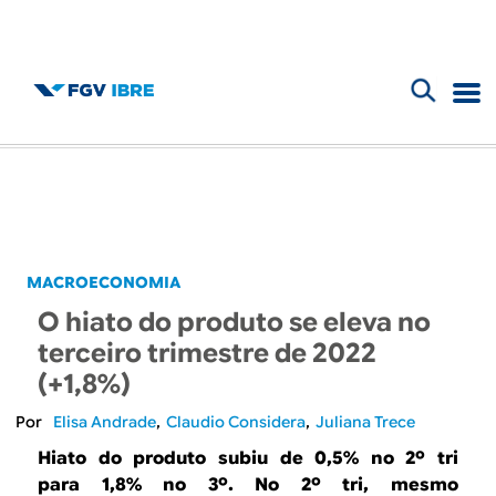
F
B
o
l
r
m
o
u
g
MACROECONOMIA
l
O hiato do produto se eleva no
d
á
terceiro trimestre de 2022
r
(+1,8%)
o
i
Elisa Andrade
Claudio Considera
Juliana Trece
I
o
Hiato do produto subiu de 0,5% no 2º tri
para 1,8% no 3º. No 2º tri, mesmo