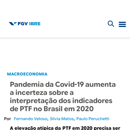
F
B
o
l
r
m
o
u
g
MACROECONOMIA
l
Pandemia da Covid-19 aumenta
d
á
a incerteza sobre a
r
interpretação dos indicadores
o
de PTF no Brasil em 2020
i
I
Fernando Veloso
Silvia Matos
Paulo Peruchetti
o
A elevação atípica da PTF em 2020 precisa ser