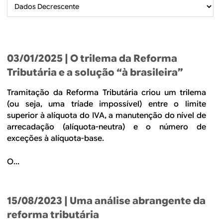
B
d
e
R
b
E
u
03/01/2025
| O trilema da Reforma
s
Tributária e a solução “à brasileira”
c
Tramitação da Reforma Tributária criou um trilema
a
(ou seja, uma tríade impossível) entre o limite
superior à alíquota do IVA, a manutenção do nível de
arrecadação (alíquota-neutra) e o número de
exceções à alíquota-base.
O...
15/08/2023
| Uma análise abrangente da
reforma tributária