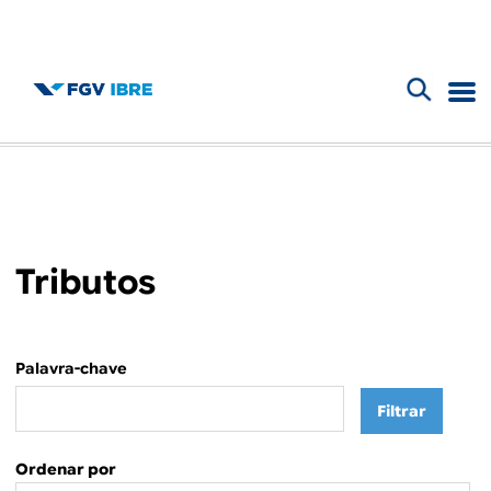
F
B
o
l
r
m
o
u
Tributos
g
l
d
á
Palavra-chave
r
o
i
I
o
Ordenar por