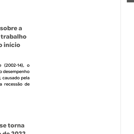
 sobre a
 trabalho
o início
 (2002-14), o
imo desempenho
, causado pela
a recessão de
 se torna
e de 2022