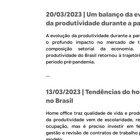
R
a
l
E
20/03/2023
| Um balanço da e
da produtividade durante a 
A evolução da produtividade durante a pan
o profundo impacto no mercado de t
composição setorial da economia
produtividade do Brasil retornou à trajetó
período pré-pandemia.
...
13/03/2023
| Tendências do ho
no Brasil
Home office traz qualidade de vida e produ
da produtividade vem de escolaridade, r
ocupação, mas é preciso investir em f
gestão e revisão de contratos de trabalho 
modelo.