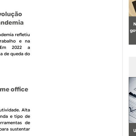
volução
pandemia
N
go
demia refletiu
rabalho e na
. Em 2022 a
ria de queda do
me office
tividade. Alta
enda e tipo de
erramentas de
para sustentar
U