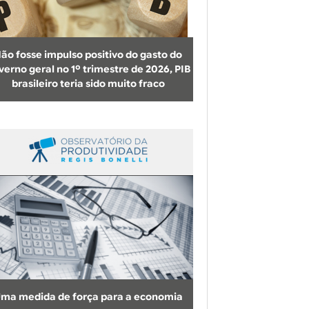
b
u
s
ão fosse impulso positivo do gasto do
c
verno geral no 1º trimestre de 2026, PIB
brasileiro teria sido muito fraco
a
ma medida de força para a economia