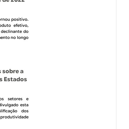
ornou positivo.
duto efetivo,
 declinante do
mento no longo
 sobre a
s Estados
os setores e
divulgado esta
ificação dos
 produtividade