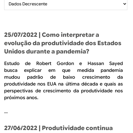
B
d
e
R
b
E
u
25/07/2022
| Como interpretar a
s
evolução da produtividade dos Estados
Unidos durante a pandemia?
c
a
Estudo de Robert Gordon e Hassan Sayed
busca explicar em que medida pandemia
mudou padrão de baixo crescimento da
produtividade nos EUA na última década e quais as
perspectivas de crescimento da produtividade nos
próximos anos.
...
27/06/2022
| Produtividade continua