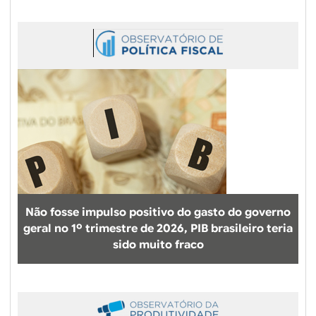
i
n
a
s
Não fosse impulso positivo do gasto do governo
geral no 1º trimestre de 2026, PIB brasileiro teria
sido muito fraco