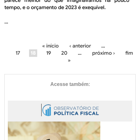
parece melhor do que imaginávamos há pouco
tempo, e o orçamento de 2023 é exequível.
...
« início
‹ anterior
…
P
17
18
19
20
…
próximo ›
fim
»
á
g
i
n
a
s