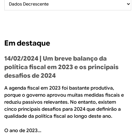
B
d
e
R
b
E
u
Em destaque
s
c
14/02/2024
| Um breve balanço da
a
política fiscal em 2023 e os principais
desafios de 2024
A agenda fiscal em 2023 foi bastante produtiva,
porque o governo aprovou muitas medidas fiscais e
reduziu passivos relevantes. No entanto, existem
cinco principais desafios para 2024 que definirão a
qualidade da política fiscal ao longo deste ano.
O ano de 2023...