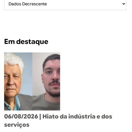
B
d
e
R
b
E
u
Em destaque
s
c
a
06/08/2026
| Hiato da indústria e dos
serviços