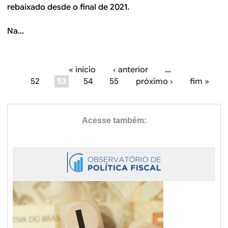
rebaixado desde o final de 2021.
Na...
« início
‹ anterior
…
P
52
53
54
55
próximo ›
fim »
á
g
i
n
a
s