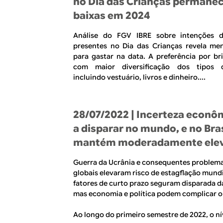
no Dia das Crianças perman
baixas em 2024
Análise do FGV IBRE sobre intenções 
presentes no Dia das Crianças revela me
para gastar na data. A preferência por br
com maior diversificação dos tipos d
incluindo vestuário, livros e dinheiro....
28/07/2022
| Incerteza econôm
a disparar no mundo, e no Bras
mantém moderadamente ele
Guerra da Ucrânia e consequentes problem
globais elevaram risco de estagflação mundia
fatores de curto prazo seguram disparada da
mas economia e política podem complicar o
Ao longo do primeiro semestre de 2022, o nív