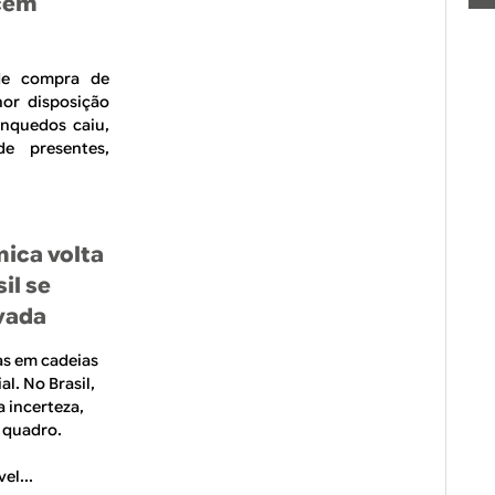
ecem
de compra de
nor disposição
inquedos caiu,
e presentes,
ica volta
il se
vada
as em cadeias
l. No Brasil,
 incerteza,
 quadro.
el...