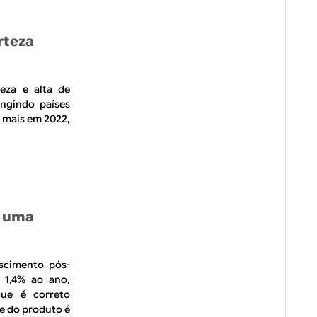
rteza
eza e alta de
ingindo países
r mais em 2022,
, uma
scimento pós-
e 1,4% ao ano,
que é correto
e do produto é