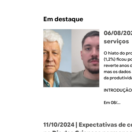
R
a
l
E
Em destaque
06/08/20
serviços
O hiato do pro
(1,2%) ficou p
reverte anos 
mas os dados 
da produtivid
INTRODUÇÃO
Em 08/...
11/10/2024
| Expectativas de 