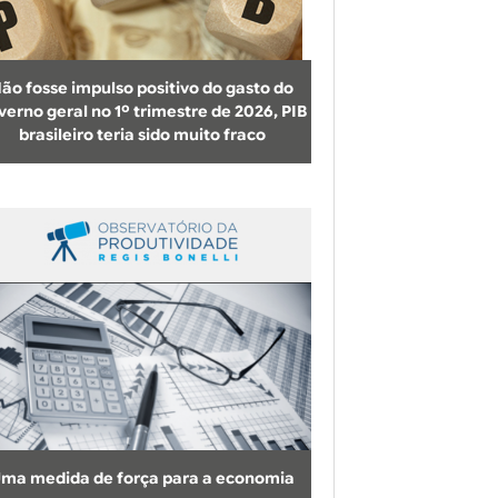
b
u
s
ão fosse impulso positivo do gasto do
c
verno geral no 1º trimestre de 2026, PIB
brasileiro teria sido muito fraco
a
ma medida de força para a economia