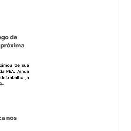
ego de
s próxima
oximou de sua
da PEA. Ainda
de trabalho, já
5%.
ca nos