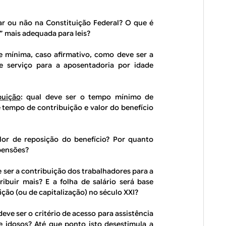
ar ou não na Constituição Federal? O que é
” mais adequada para leis?
e mínima, caso afirmativo, como deve ser a
e serviço para a aposentadoria por idade
buição
: qual deve ser o tempo mínimo de
e tempo de contribuição e valor do benefício
alor de reposição do benefício? Por quanto
pensões?
 ser a contribuição dos trabalhadores para a
buir mais? E a folha de salário será base
ição (ou de capitalização) no século XXI?
 deve ser o critério de acesso para assistência
re idosos? Até que ponto isto desestimula a