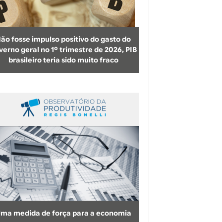
b
u
s
ão fosse impulso positivo do gasto do
c
verno geral no 1º trimestre de 2026, PIB
brasileiro teria sido muito fraco
a
ma medida de força para a economia