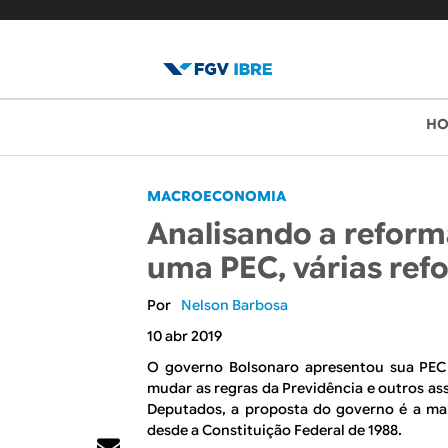
B
M
H
e
l
n
o
MACROECONOMIA
u
Analisando a reform
p
g
uma PEC, várias ref
r
d
i
Nelson Barbosa
o
n
10 abr 2019
c
I
O governo Bolsonaro apresentou sua PEC 
mudar as regras da Previdência e outros as
i
B
Deputados, a proposta do governo é a mai
p
desde a Constituição Federal de 1988.