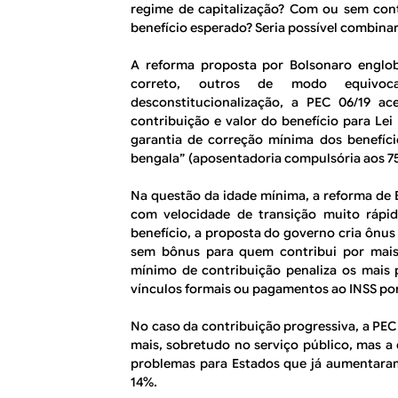
regime de capitalização? Com ou sem cont
benefício esperado? Seria possível combinar
A reforma proposta por Bolsonaro englo
correto, outros de modo equivo
desconstitucionalização, a PEC 06/19 a
contribuição e valor do benefício para Lei
garantia de correção mínima dos benefíci
bengala” (aposentadoria compulsória aos 75
Na questão da idade mínima, a reforma de 
com velocidade de transição muito rápid
benefício, a proposta do governo cria ônu
sem bônus para quem contribui por mais
mínimo de contribuição penaliza os mais
vínculos formais ou pagamentos ao INSS por
No caso da contribuição progressiva, a PE
mais, sobretudo no serviço público, mas a 
problemas para Estados que já aumentaram
14%.