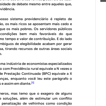
cessidade de debate mesmo entre aqueles que,
vidência.
nosso sistema previdenciário é repleto de
ão, os mais ricos se aposentam mais cedo e
que os mais pobres. Os servidores públicos
ondições bem mais favoráveis do que
mo tempo e valor de contribuição. E do lado
u ambíguos de elegibilidade acabam por gerar
a, tirando recursos de outras áreas sociais
o.
u uma indústria de economistas especializados
 com Previdência rural equivale a N vezes o
de Prestação Continuada (BPC) equivale a X
anças, enquanto você leu este parágrafo o
[1]
 e assim em diante.
meros, mas temo que o exagero de alguns
 soluções, além de estimular um conflito
a penalização de velhinhos como condição