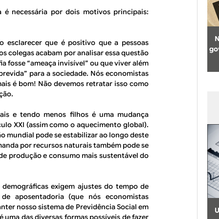
 é necessária por dois motivos principais:
N
o esclarecer que é positivo que a pessoas
go
ios colegas acabam por analisar essa questão
a fosse “ameaça invisível” ou que viver além
brevida” para a sociedade. Nós economistas
mais é bom! Não devemos retratar isso como
ção.
mais e tendo menos filhos é uma mudança
culo XXI (assim como o aquecimento global).
 mundial pode se estabilizar ao longo deste
demanda por recursos naturais também pode se
o de produção e consumo mais sustentável do
 demográficas exigem ajustes do tempo de
s de aposentadoria (que nós economistas
nter nosso sistema de Previdência Social em
U
é uma das diversas formas possíveis de fazer