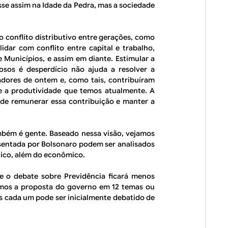
osse assim na Idade da Pedra, mas a sociedade
 o conflito distributivo entre gerações, como
idar com conflito entre capital e trabalho,
e Municípios, e assim em diante. Estimular a
osos é desperdício não ajuda a resolver a
adores de ontem e, como tais, contribuíram
s e a produtividade que temos atualmente. A
 de remunerar essa contribuição e manter a
mbém é gente. Baseado nessa visão, vejamos
sentada por Bolsonaro podem ser analisados
ítico, além do econômico.
ue o debate sobre Previdência ficará menos
idirmos a proposta do governo em 12 temas ou
as cada um pode ser inicialmente debatido de