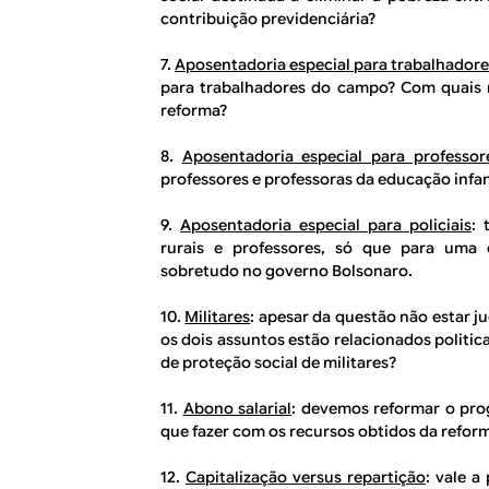
contribuição previdenciária?
7.
Aposentadoria especial para trabalhadore
para trabalhadores do campo? Com quais 
reforma?
8.
Aposentadoria especial para professor
professores e professoras da educação infan
9.
Aposentadoria especial para policiais
: 
rurais e professores, só que para uma
sobretudo no governo Bolsonaro.
10.
Militares
: apesar da questão não estar j
os dois assuntos estão relacionados politi
de proteção social de militares?
11.
Abono salarial
: devemos reformar o pro
que fazer com os recursos obtidos da refor
12.
Capitalização versus repartição
: vale a