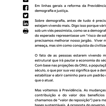
R
a
Em linhas gerais a reforma da Previdência
l
E
demografia e justiça.
Sobre demografia, antes de tudo é precis
estejam vivendo mais. Digo isso porque vár
sob um viés pessimista, como se a demografi
do esperado representasse um “risco de so
precisamos melhorar nosso jargão. Viver 
ameaça, mas sim como conquista da civiliza
O fato de as pessoas estarem vivendo 
estrutural que irá pautar a economia do sé
Com base nas projeções da ONU, a população
século, o que por sua vez significa que a 
estabilizar e abrir caminho para um padrã
que o atual.
Mas voltemos à Previdência. As mudanças
contribuição e do valor dos benefício
chamamos de “valor de reposição”) para ma
bases sustentáveis. A proposta do governo 