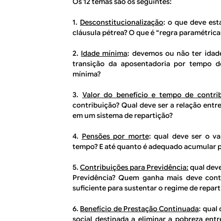
Os 12 temas são os seguintes:
1.
Desconstitucionalização
: o que deve est
cláusula pétrea? O que é “regra paramétrica
2.
Idade mínima
: devemos ou não ter idad
transição da aposentadoria por tempo d
mínima?
3.
Valor do benefício e tempo de contri
contribuição? Qual deve ser a relação entr
em um sistema de repartição?
4.
Pensões por morte
: qual deve ser o v
tempo? E até quanto é adequado acumular 
5.
Contribuições para Previdência:
qual deve
Previdência? Quem ganha mais deve contri
suficiente para sustentar o regime de repart
6.
Benefício de Prestação Continuada
: qual
social destinada a eliminar a pobreza ent