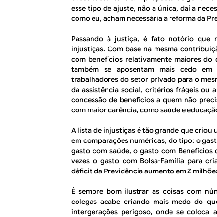
esse tipo de ajuste, não a única, daí a ne
como eu, acham necessária a reforma da Pre
Passando à justiça, é fato notório que 
injustiças. Com base na mesma contribuiç
com benefícios relativamente maiores do 
também se aposentam mais cedo em c
trabalhadores do setor privado para o mes
da assistência social, critérios frágeis o
concessão de benefícios a quem não precis
com maior carência, como saúde e educaçã
A lista de injustiças é tão grande que crio
em comparações numéricas, do tipo: o gasto
gasto com saúde, o gasto com Benefícios 
vezes o gasto com Bolsa-Família para cri
déficit da Previdência aumento em Z milhões
É sempre bom ilustrar as coisas com nú
colegas acabe criando mais medo do que
intergerações perigoso, onde se coloca 