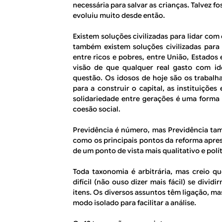
necessária para salvar as crianças. Talvez f
evoluiu muito desde então.
Existem soluções civilizadas para lidar com
também existem soluções civilizadas para l
entre ricos e pobres, entre União, Estados 
visão de que qualquer real gasto com id
questão. Os idosos de hoje são os trabalh
para a construir o capital, as instituiçõe
solidariedade entre gerações é uma forma
coesão social.
Previdência é número, mas Previdência ta
como os principais pontos da reforma apre
de um ponto de vista mais qualitativo e pol
Toda taxonomia é arbitrária, mas creio q
difícil (não ouso dizer mais fácil) se div
itens. Os diversos assuntos têm ligação, m
modo isolado para facilitar a análise.