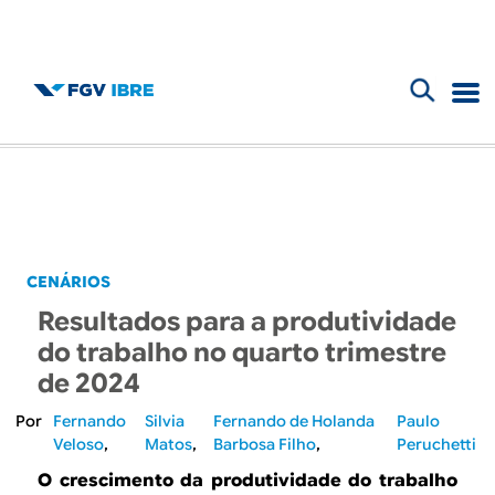
F
B
o
l
r
m
o
u
g
CENÁRIOS
l
Resultados para a produtividade
d
á
do trabalho no quarto trimestre
r
de 2024
o
i
Fernando
Silvia
Fernando de Holanda
Paulo
I
Veloso
Matos
Barbosa Filho
Peruchetti
o
O crescimento da produtividade do trabalho