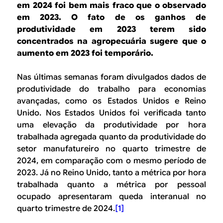
B
d
em 2024 foi bem mais fraco que o observado
e
em 2023. O fato de os ganhos de
R
produtividade em 2023 terem sido
b
concentrados na agropecuária sugere que o
E
u
aumento em 2023 foi temporário.
s
Nas últimas semanas foram divulgados dados de
c
produtividade do trabalho para economias
avançadas, como os Estados Unidos e Reino
a
Unido. Nos Estados Unidos foi verificada tanto
uma elevação da produtividade por hora
trabalhada agregada quanto da produtividade do
setor manufatureiro no quarto trimestre de
2024, em comparação com o mesmo período de
2023. Já no Reino Unido, tanto a métrica por hora
trabalhada quanto a métrica por pessoal
ocupado apresentaram queda interanual no
quarto trimestre de 2024.
[1]