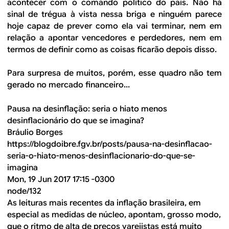
acontecer com o comando político do país. Não há
sinal de trégua à vista nessa briga e ninguém parece
hoje capaz de prever como ela vai terminar, nem em
relação a apontar vencedores e perdedores, nem em
termos de definir como as coisas ficarão depois disso.
Para surpresa de muitos, porém, esse quadro não tem
gerado no mercado financeiro...
Pausa na desinflação: seria o hiato menos
desinflacionário do que se imagina?
Bráulio Borges
https://blogdoibre.fgv.br/posts/pausa-na-desinflacao-
seria-o-hiato-menos-desinflacionario-do-que-se-
imagina
Mon, 19 Jun 2017 17:15 -0300
node/132
As leituras mais recentes da inflação brasileira, em
especial as medidas de núcleo, apontam, grosso modo,
que o ritmo de alta de preços varejistas está muito