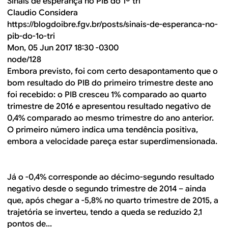
Sinais de esperança no PIB do 1º tri
Claudio Considera
https://blogdoibre.fgv.br/posts/sinais-de-esperanca-no-
pib-do-1o-tri
Mon, 05 Jun 2017 18:30 -0300
node/128
Embora previsto, foi com certo desapontamento que o
bom resultado do PIB do primeiro trimestre deste ano
foi recebido: o PIB cresceu 1% comparado ao quarto
trimestre de 2016 e apresentou resultado negativo de
0,4% comparado ao mesmo trimestre do ano anterior.
O primeiro número indica uma tendência positiva,
embora a velocidade pareça estar superdimensionada.
Já o -0,4% corresponde ao décimo-segundo resultado
negativo desde o segundo trimestre de 2014 – ainda
que, após chegar a -5,8% no quarto trimestre de 2015, a
trajetória se inverteu, tendo a queda se reduzido 2,1
pontos de...