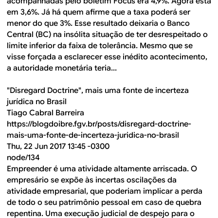
acompanhadas pelo boletim Focus era 4,9%. Agora está
em 3,6%. Já há quem afirme que a taxa poderá ser
menor do que 3%. Esse resultado deixaria o Banco
Central (BC) na insólita situação de ter desrespeitado o
limite inferior da faixa de tolerância. Mesmo que se
visse forçada a esclarecer esse inédito acontecimento,
a autoridade monetária teria...
"Disregard Doctrine", mais uma fonte de incerteza
jurídica no Brasil
Tiago Cabral Barreira
https://blogdoibre.fgv.br/posts/disregard-doctrine-
mais-uma-fonte-de-incerteza-juridica-no-brasil
Thu, 22 Jun 2017 13:45 -0300
node/134
Empreender é uma atividade altamente arriscada. O
empresário se expõe às incertas oscilações da
atividade empresarial, que poderiam implicar a perda
de todo o seu patrimônio pessoal em caso de quebra
repentina. Uma execução judicial de despejo para o