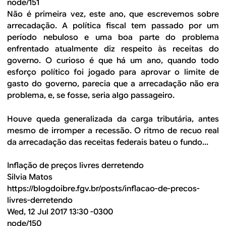
B
d
node/151
Não é primeira vez, este ano, que escrevemos sobre
e
R
arrecadação. A política fiscal tem passado por um
b
período nebuloso e uma boa parte do problema
E
enfrentado atualmente diz respeito às receitas do
u
governo. O curioso é que há um ano, quando todo
s
esforço político foi jogado para aprovar o limite de
gasto do governo, parecia que a arrecadação não era
c
problema, e, se fosse, seria algo passageiro.
a
Houve queda generalizada da carga tributária, antes
mesmo de irromper a recessão. O ritmo de recuo real
da arrecadação das receitas federais bateu o fundo...
Inflação de preços livres derretendo
Silvia Matos
https://blogdoibre.fgv.br/posts/inflacao-de-precos-
livres-derretendo
Wed, 12 Jul 2017 13:30 -0300
node/150