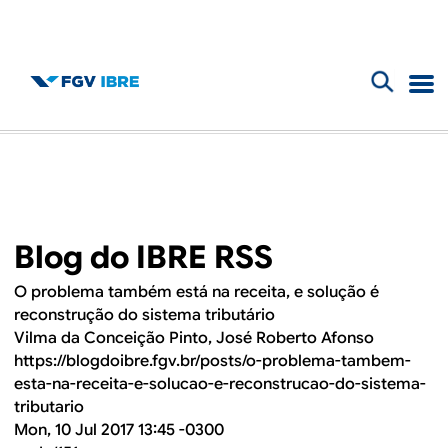
F
B
o
l
r
m
o
u
Blog do IBRE RSS
g
l
O problema também está na receita, e solução é
d
á
reconstrução do sistema tributário
Vilma da Conceição Pinto, José Roberto Afonso
r
o
https://blogdoibre.fgv.br/posts/o-problema-tambem-
i
esta-na-receita-e-solucao-e-reconstrucao-do-sistema-
I
tributario
o
Mon, 10 Jul 2017 13:45 -0300