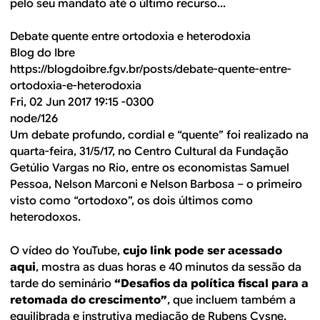
pelo seu mandato até o último recurso...
Debate quente entre ortodoxia e heterodoxia
Blog do Ibre
https://blogdoibre.fgv.br/posts/debate-quente-entre-
ortodoxia-e-heterodoxia
Fri, 02 Jun 2017 19:15 -0300
node/126
Um debate profundo, cordial e “quente” foi realizado na
quarta-feira, 31/5/17, no Centro Cultural da Fundação
Getúlio Vargas no Rio, entre os economistas Samuel
Pessoa, Nelson Marconi e Nelson Barbosa – o primeiro
visto como “ortodoxo”, os dois últimos como
heterodoxos.
O vídeo do YouTube,
cujo link pode ser acessado
aqui
, mostra as duas horas e 40 minutos da sessão da
tarde do seminário
“Desafios da política fiscal para a
retomada do crescimento”
, que incluem também a
equilibrada e instrutiva mediação de Rubens Cysne,