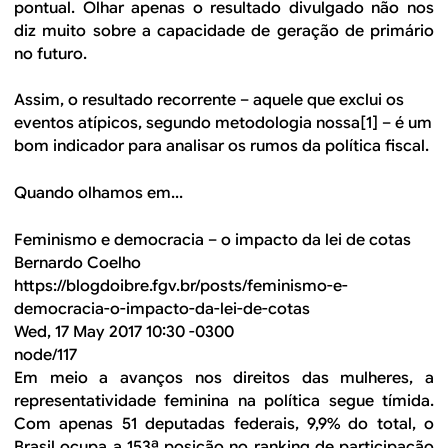
pontual. Olhar apenas o resultado divulgado não nos
diz muito sobre a capacidade de geração de primário
no futuro.
Assim, o resultado recorrente – aquele que exclui os
eventos atípicos, segundo metodologia nossa[1] – é um
bom indicador para analisar os rumos da política fiscal.
Quando olhamos em...
Feminismo e democracia – o impacto da lei de cotas
Bernardo Coelho
https://blogdoibre.fgv.br/posts/feminismo-e-
democracia-o-impacto-da-lei-de-cotas
Wed, 17 May 2017 10:30 -0300
node/117
Em meio a avanços nos direitos das mulheres, a
representatividade feminina na política segue tímida.
Com apenas 51 deputadas federais, 9,9% do total, o
Brasil ocupa a 153ª posição no ranking de participação