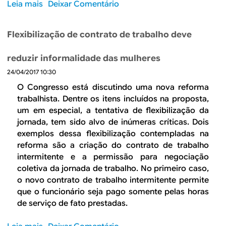
t
Leia mais
s
Deixar Comentário
o
r
o
d
a
b
Flexibilização de contrato de trabalho deve
e
b
r
t
a
e
r
reduzir informalidade das mulheres
l
C
a
h
24/04/2017 10:30
h
b
i
e
O Congresso está discutindo uma nova reforma
a
s
f
trabalhista. Dentre os itens incluídos na proposta,
l
t
e
um em especial, a tentativa de flexibilização da
h
a
d
jornada, tem sido alvo de inúmeras críticas. Dois
o
v
e
exemplos dessa flexibilização contempladas na
n
a
f
reforma são a criação do contrato de trabalho
ã
i
a
intermitente e a permissão para negociação
o
a
m
coletiva da jornada de trabalho. No primeiro caso,
d
u
í
o novo contrato de trabalho intermitente permite
e
m
l
que o funcionário seja pago somente pelas horas
v
e
i
de serviço de fato prestadas.
e
n
a
a
t
d