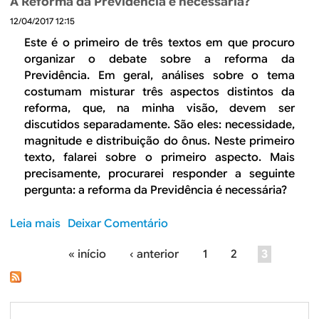
d
A Reforma da Previdência é necessária?
u
r
e
í
12/04/2017 12:15
e
v
d
Q
Este é o primeiro de três textos em que procuro
e
o
u
organizar o debate sobre a reforma da
r
o
a
Previdência. Em geral, análises sobre o tema
e
ô
l
costumam misturar três aspectos distintos da
d
n
d
reforma, que, na minha visão, devem ser
u
u
e
discutidos separadamente. São eles: necessidade,
z
s
v
magnitude e distribuição do ônus. Neste primeiro
i
d
e
texto, falarei sobre o primeiro aspecto. Mais
r
a
s
precisamente, procurarei responder a seguinte
i
r
e
pergunta: a reforma da Previdência é necessária?
n
e
r
f
f
a
Leia mais
s
Deixar Comentário
o
o
m
o
r
r
a
« início
‹ anterior
1
2
3
b
m
m
P
g
r
a
a
n
e
á
l
d
i
A
i
a