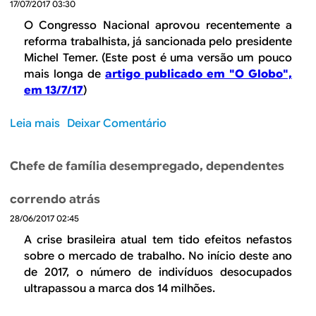
17/07/2017 03:30
e
O
O Congresso Nacional aprovou recentemente a
d
reforma trabalhista, já sancionada pelo presidente
e
Michel Temer.
(Este post é uma versão um pouco
s
mais longa de
artigo publicado em "O Globo
",
e
em 13/7/17
)
m
p
Leia mais
s
Deixar Comentário
e
o
n
b
Chefe de família desempregado, dependentes
h
r
o
e
correndo atrás
d
R
o
28/06/2017 02:45
e
m
f
A crise brasileira atual tem tido efeitos nefastos
e
o
sobre o mercado de trabalho. No início deste ano
r
r
de 2017, o número de indivíduos desocupados
c
m
ultrapassou a marca dos 14 milhões.
a
a
d