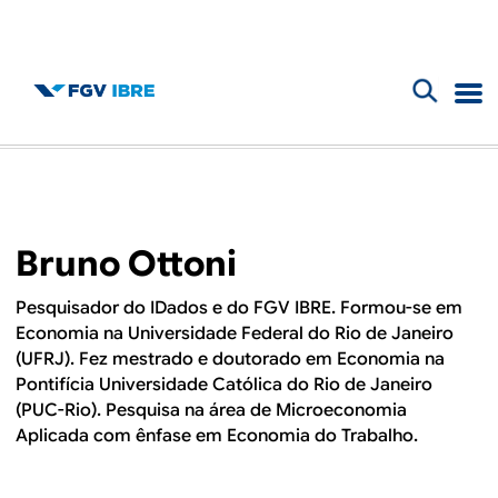
F
B
o
l
r
m
o
Bruno Ottoni
u
g
l
Pesquisador do IDados e do FGV IBRE. Formou-se em
Economia na Universidade Federal do Rio de Janeiro
d
á
(UFRJ). Fez mestrado e doutorado em Economia na
r
Pontifícia Universidade Católica do Rio de Janeiro
o
(PUC-Rio). Pesquisa na área de Microeconomia
i
Aplicada com ênfase em Economia do Trabalho.
I
o