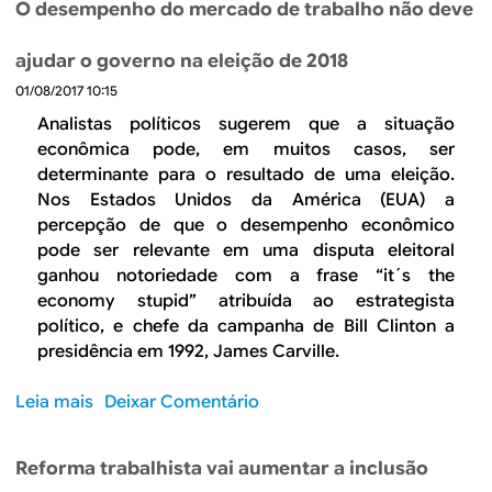
B
d
O desempenho do mercado de trabalho não deve
e
R
ajudar o governo na eleição de 2018
b
01/08/2017 10:15
E
u
Analistas políticos sugerem que a situação
econômica pode, em muitos casos, ser
s
determinante para o resultado de uma eleição.
c
Nos Estados Unidos da América (EUA) a
percepção de que o desempenho econômico
a
pode ser relevante em uma disputa eleitoral
ganhou notoriedade com a frase “it´s the
economy stupid” atribuída ao estrategista
político, e chefe da campanha de Bill Clinton a
presidência em 1992, James Carville.
Leia mais
s
Deixar Comentário
o
b
Reforma trabalhista vai aumentar a inclusão
r