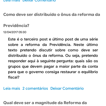
Leia mais
s
Deixar Comentário
j
a
e
o
u
r
s
b
d
a
Como deve ser distribuído o ônus da reforma da
e
r
a
i
m
e
r
n
Previdência?
p
F
o
c
r
12/04/2017 05:30
l
g
l
e
e
Este é o terceiro post e último post de uma série
o
u
g
x
sobre a reforma da Previdência. Neste último
v
s
a
i
texto pretendo discutir sobre como deve ser
e
ã
d
b
distribuído o ônus da reforma. Ou seja, pretendo
r
o
o
i
responder aqui à seguinte pergunta: quais são os
n
,
l
grupos que devem pagar a maior parte da conta
o
d
i
para que o governo consiga restaurar o equilíbrio
n
e
z
fiscal?
a
p
a
e
e
ç
Leia mais
s
2 comentários
Deixar Comentário
l
n
ã
o
e
d
o
b
i
e
Qual deve ser a magnitude da Reforma da
d
r