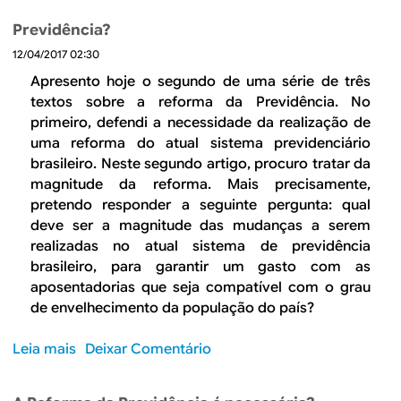
ç
n
e
e
ã
t
Previdência?
c
C
o
e
o
12/04/2017 02:30
o
d
s
n
m
Apresento hoje o segundo de uma série de três
e
c
t
o
textos sobre a reforma da Previdência. No
2
o
r
d
primeiro, defendi a necessidade da realização de
0
r
a
e
uma reforma do atual sistema previdenciário
1
r
t
v
brasileiro. Neste segundo artigo, procuro tratar da
8
e
o
e
magnitude da reforma. Mais precisamente,
n
d
s
pretendo responder a seguinte pergunta: qual
d
e
e
deve ser a magnitude das mudanças a serem
o
t
r
realizadas no atual sistema de previdência
a
r
d
brasileiro, para garantir um gasto com as
t
a
i
aposentadorias que seja compatível com o grau
r
b
s
de envelhecimento da população do país?
á
a
t
s
l
r
Leia mais
s
Deixar Comentário
h
i
o
o
b
b