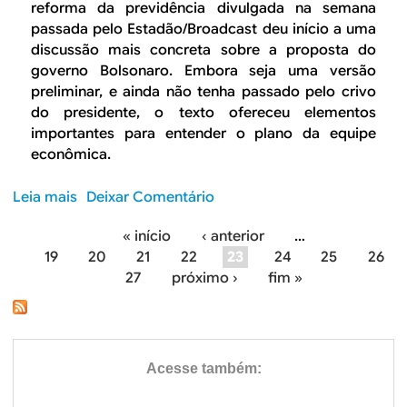
S
o
reforma da previdência divulgada na semana
l
o
r
passada pelo Estadão/Broadcast deu início a uma
o
c
m
discussão mais concreta sobre a proposta do
d
i
a
governo Bolsonaro. Embora seja uma versão
o
a
d
preliminar, e ainda não tenha passado pelo crivo
s
l
a
do presidente, o texto ofereceu elementos
R
P
importantes para entender o plano da equipe
e
r
econômica.
i
e
s
v
Leia mais
s
Deixar Comentário
V
i
o
e
d
« início
‹ anterior
…
b
l
P
ê
19
20
21
22
23
24
25
26
r
l
n
27
próximo ›
fim »
e
á
o
c
C
s
i
g
o
o
a
m
i
d
e
o
n
ç
g
a