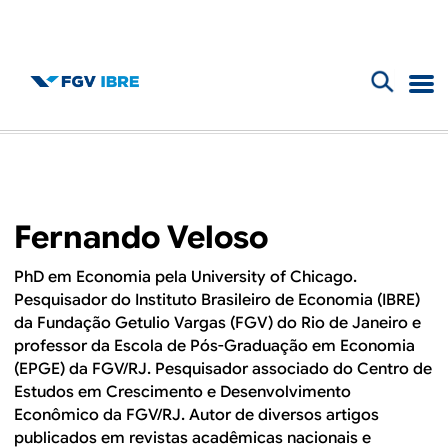
F
B
o
l
r
m
o
Fernando Veloso
u
g
l
PhD em Economia pela
University of Chicago
.
Pesquisador do Instituto Brasileiro de Economia (IBRE)
d
á
da Fundação Getulio Vargas (FGV) do Rio de Janeiro e
r
professor da Escola de Pós-Graduação em Economia
o
(EPGE) da FGV/RJ. Pesquisador associado do Centro de
i
Estudos em Crescimento e Desenvolvimento
I
o
Econômico da FGV/RJ. Autor de diversos artigos
publicados em revistas acadêmicas nacionais e