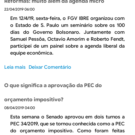
Reformas: muito além da agenda micro
ô
r
e
m
22/04/2019 06:00
e
c
i
A
Em 12/4/19, sexta-feira, o FGV IBRE organizou com
o
c
r
o Estado de S. Paulo um seminário sobre os 100
n
a
e
dias do Governo Bolsonaro. Juntamente com
t
f
Samuel Pessôa, Octavio Amorim e Roberto Fendt,
i
o
participei de um painel sobre a agenda liberal da
n
r
equipe econômica.
u
m
a
a
Leia mais
s
Deixar Comentário
r
d
o
o
b
O que significa a aprovação da PEC do
s
r
a
e
orçamento impositivo?
n
R
e
08/04/2019 04:00
e
a
f
Esta semana o Senado aprovou em dois turnos a
m
o
PEC 34/2019, que se tornou conhecida como a PEC
e
r
do orçamento impositivo. Como foram feitas