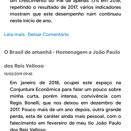
um crescimento do PIB de apenas 1,1% em 2018,
a
s
repetindo o resultado de 2017, vários indicadores
m
i
mostram que este desempenho ruim continuou
i
g
neste início de ano.
c
n
r
i
Leia mais
s
Deixar Comentário
o
f
o
i
b
O Brasil de amanhã - Homenagem a João Paulo
c
r
a
e
dos Reis Velloso
a
A
a
15/03/2019 09:45
e
p
s
Em janeiro de 2018, ocupei este espaço na
r
t
Conjuntura Econômica para falar um pouco sobre
o
a
minha curta, porém intensa, convivência com
v
g
Regis Bonelli, que nos deixou em dezembro de
a
n
2017. Pouco mais de um ano depois, outra grande
ç
a
perda, esta de caráter ainda mais pessoal, com o
ã
ç
falecimento em fevereiro de meu tio João Paulo
o
ã
dos Reis Velloso.