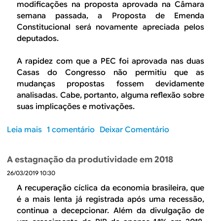
n
m
modificações na proposta aprovada na Câmara
t
a
semana passada, a Proposta de Emenda
o
s
Constitucional será novamente apreciada pelos
b
:
deputados.
á
m
s
u
A rapidez com que a PEC foi aprovada nas duas
i
i
Casas do Congresso não permitiu que as
c
t
mudanças propostas fossem devidamente
o
o
analisadas. Cabe, portanto, alguma reflexão sobre
a
suas implicações e motivações.
l
é
Leia mais
s
1 comentário
Deixar Comentário
m
o
d
b
A estagnação da produtividade em 2018
a
r
a
26/03/2019 10:30
e
g
O
A recuperação cíclica da economia brasileira, que
e
q
é a mais lenta já registrada após uma recessão,
n
u
continua a decepcionar. Além da divulgação de
d
e