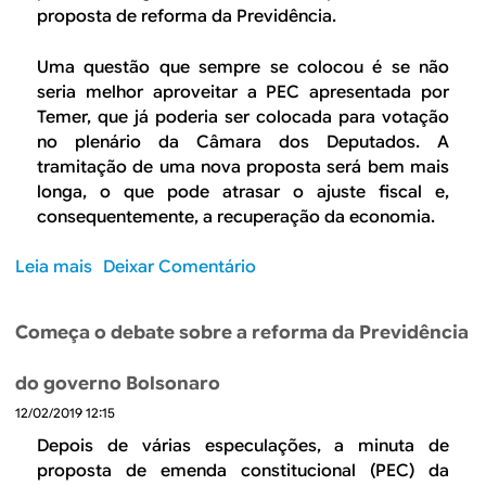
o
0
h
a
proposta de reforma da Previdência.
s
1
ã
n
i
8
-
ç
Uma questão que sempre se colocou é se não
t
H
a
seria melhor aproveitar a PEC apresentada por
i
o
s
Temer, que já poderia ser colocada para votação
v
m
n
no plenário da Câmara dos Deputados. A
o
e
o
tramitação de uma nova proposta será bem mais
?
n
B
longa, o que pode atrasar o ajuste fiscal e,
a
P
consequentemente, a recuperação da economia.
g
C
e
e
Leia mais
s
Deixar Comentário
m
P
o
a
r
b
Começa o debate sobre a reforma da Previdência
J
o
r
o
t
e
do governo Bolsonaro
ã
e
A
o
ç
12/02/2019 12:15
r
P
ã
e
Depois de várias especulações, a minuta de
a
o
f
proposta de emenda constitucional (PEC) da
u