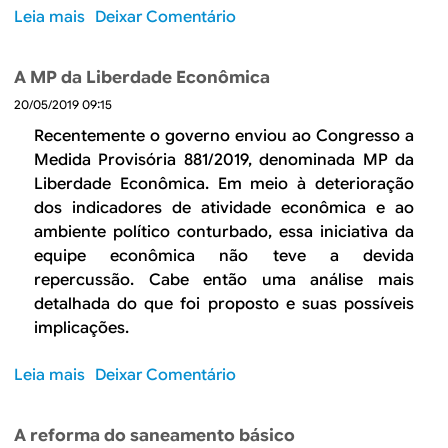
Leia mais
s
Deixar Comentário
o
b
A MP da Liberdade Econômica
r
20/05/2019 09:15
e
O
Recentemente o governo enviou ao Congresso a
d
Medida Provisória 881/2019, denominada MP da
e
Liberdade Econômica. Em meio à deterioração
b
dos indicadores de atividade econômica e ao
a
ambiente político conturbado, essa iniciativa da
t
equipe econômica não teve a devida
e
repercussão. Cabe então uma análise mais
s
detalhada do que foi proposto e suas possíveis
o
implicações.
b
r
Leia mais
s
Deixar Comentário
e
o
r
b
e
A reforma do saneamento básico
r