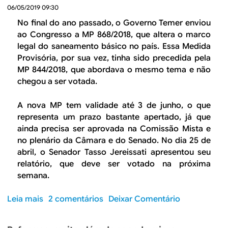
f
06/05/2019 09:30
e
o
A
No final do ano passado, o Governo Temer enviou
r
M
ao Congresso a MP 868/2018, que altera o marco
m
P
legal do saneamento básico no país. Essa Medida
a
d
Provisória, por sua vez, tinha sido precedida pela
d
a
MP 844/2018, que abordava o mesmo tema e não
o
L
chegou a ser votada.
s
i
a
b
A nova MP tem validade até 3 de junho, o que
n
e
representa um prazo bastante apertado, já que
e
r
ainda precisa ser aprovada na Comissão Mista e
a
d
no plenário da Câmara e do Senado. No dia 25 de
m
a
abril, o Senador Tasso Jereissati apresentou seu
e
d
relatório, que deve ser votado na próxima
n
e
semana.
t
E
o
c
Leia mais
s
2 comentários
Deixar Comentário
d
o
o
e
n
b
v