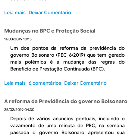
d
o
a
d
Leia mais
s
Deixar Comentário
P
a
o
E
p
b
Mudanças no BPC e Proteção Social
C
r
r
d
o
11/03/2019 10:15
e
o
d
O
Um dos pontos da reforma da previdência do
o
u
B
governo Bolsonaro (PEC 6/2019) que tem gerado
r
t
r
mais polêmica é a mudança das regras do
ç
i
a
Benefício de Prestação Continuada (BPC).
a
v
s
m
i
i
Leia mais
s
6 comentários
Deixar Comentário
e
d
l
o
n
a
d
b
t
A reforma da Previdência do governo Bolsonaro
d
e
r
o
e
a
25/02/2019 04:30
e
i
e
m
M
Depois de vários anúncios pontuais, incluindo o
m
m
a
u
vazamento de uma minuta de PEC, na semana
p
2
n
d
passada o governo Bolsonaro apresentou sua