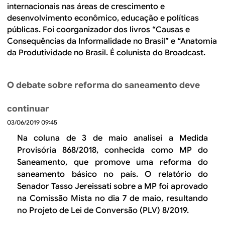
B
d
internacionais nas áreas de crescimento e
e
desenvolvimento econômico, educação e políticas
R
públicas. Foi coorganizador dos livros “Causas e
b
Consequências da Informalidade no Brasil” e “Anatomia
E
u
da Produtividade no Brasil. É colunista do Broadcast.
s
O debate sobre reforma do saneamento deve
c
a
continuar
03/06/2019 09:45
Na coluna de 3 de maio analisei a Medida
Provisória 868/2018, conhecida como MP do
Saneamento, que promove uma reforma do
saneamento básico no país. O relatório do
Senador Tasso Jereissati sobre a MP foi aprovado
na Comissão Mista no dia 7 de maio, resultando
no Projeto de Lei de Conversão (PLV) 8/2019.