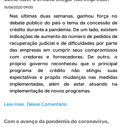
r
a
d
15/06/2020 09:00
e
s
e
P
d
Nas últimas duas semanas, ganhou força no
m
r
e
debate público do país o tema da concessão de
i
o
t
crédito durante a pandemia. De um lado, existem
a
d
r
indicações de aumento do número de pedidos de
s
u
a
recuperação judicial e de dificuldades por parte
o
t
n
das empresas em cumprir seus compromissos
b
i
s
com credores e fornecedores. De outro, o
r
v
f
próprio governo reconheceu que o principal
e
i
e
a
programa de crédito não atingiu suas
d
r
p
expectativas e propôs mudanças nas medidas
a
ê
r
implementadas, além de estar atuando na
d
n
o
implementação de novos programas.
e
c
d
t
i
u
Leia mais
s
Deixar Comentário
o
a
t
o
t
d
i
b
a
e
Com o avanço da pandemia do coronavírus,
v
r
l
r