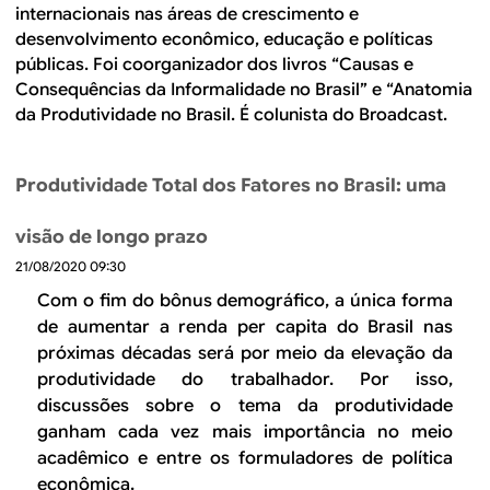
B
d
internacionais nas áreas de crescimento e
e
desenvolvimento econômico, educação e políticas
R
públicas. Foi coorganizador dos livros “Causas e
b
Consequências da Informalidade no Brasil” e “Anatomia
E
u
da Produtividade no Brasil. É colunista do Broadcast.
s
Produtividade Total dos Fatores no Brasil: uma
c
a
visão de longo prazo
21/08/2020 09:30
Com o fim do bônus demográfico, a única forma
de aumentar a renda per capita do Brasil nas
próximas décadas será por meio da elevação da
produtividade do trabalhador. Por isso,
discussões sobre o tema da produtividade
ganham cada vez mais importância no meio
acadêmico e entre os formuladores de política
econômica.