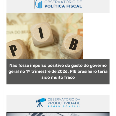
d
s
d
d
e
u
e
m
t
t
i
i
r
a
v
a
i
b
d
a
a
l
d
h
e
o
d
j
Não fosse impulso positivo do gasto do governo
o
á
geral no 1º trimestre de 2026, PIB brasileiro teria
t
c
sido muito fraco
r
o
a
m
b
e
a
ç
l
a
h
a