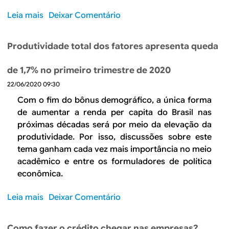
p
i
Leia mais
s
Deixar Comentário
r
s
o
a
c
b
z
Produtividade total dos fatores apresenta queda
a
r
o
l
e
d
de 1,7% no primeiro trimestre de 2020
O
e
22/06/2020 09:30
s
n
e
Com o fim do bônus demográfico, a única forma
o
f
de aumentar a renda per capita do Brasil nas
v
e
próximas décadas será por meio da elevação da
o
i
produtividade. Por isso, discussões sobre este
s
t
tema ganham cada vez mais importância no meio
p
o
acadêmico e entre os formuladores de política
r
s
econômica.
o
d
g
a
Leia mais
s
Deixar Comentário
r
p
o
a
a
b
m
n
Como fazer o crédito chegar nas empresas?