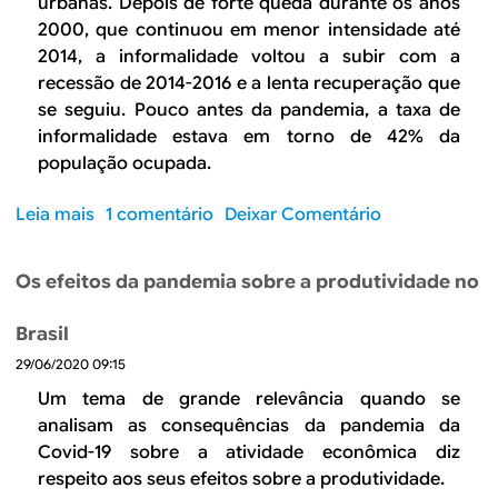
urbanas. Depois de forte queda durante os anos
ç
d
s
2000, que continuou em menor intensidade até
ã
o
i
2014, a informalidade voltou a subir com a
o
P
l
recessão de 2014-2016 e a lenta recuperação que
d
I
:
se seguiu. Pouco antes da pandemia, a taxa de
a
S
u
f
informalidade estava em torno de 42% da
/
m
o
população ocupada.
C
a
l
O
v
h
Leia mais
s
1 comentário
Deixar Comentário
F
i
a
o
I
s
b
N
ã
Os efeitos da pandemia sobre a produtividade no
r
S
o
e
d
Brasil
O
e
29/06/2020 09:15
c
l
u
Um tema de grande relevância quando se
o
s
analisam as consequências da pandemia da
n
t
Covid-19 sobre a atividade econômica diz
g
o
respeito aos seus efeitos sobre a produtividade.
o
f