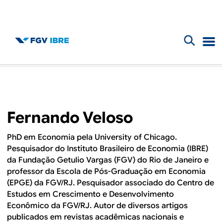
F
B
o
l
r
m
o
Fernando Veloso
u
g
l
PhD em Economia pela
University of Chicago
.
Pesquisador do Instituto Brasileiro de Economia (IBRE)
d
á
da Fundação Getulio Vargas (FGV) do Rio de Janeiro e
r
professor da Escola de Pós-Graduação em Economia
o
(EPGE) da FGV/RJ. Pesquisador associado do Centro de
i
Estudos em Crescimento e Desenvolvimento
I
o
Econômico da FGV/RJ. Autor de diversos artigos
publicados em revistas acadêmicas nacionais e