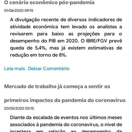
h
O cenário econômico pós-pandemia
q
r
e
u
01/06/2020 09:15
e
g
e
C
A divulgação recente de diversos indicadores de
a
d
o
atividade econômica tem levado os analistas a
r
a
m
revisarem para baixo as projeções para o
n
d
o
desempenho do PIB em 2020. O IBRE/FGV prevê
a
e
a
s
queda de 5,4%, mas já existem estimativas de
1
v
e
redução em torno de 8%.
,
a
m
7
n
p
Leia mais
s
Deixar Comentário
%
ç
r
o
n
o
e
b
o
d
Mercado de trabalho já começa a sentir os
s
r
p
a
a
e
r
p
primeiros impactos da pandemia do coronavírus
s
O
i
a
?
20/05/2020 03:15
c
m
n
e
Diante da escalada de eventos nos últimos meses
e
d
n
i
associados à pandemia do coronavírus, o nível de
e
á
r
incerteza em relação ao desempenho da