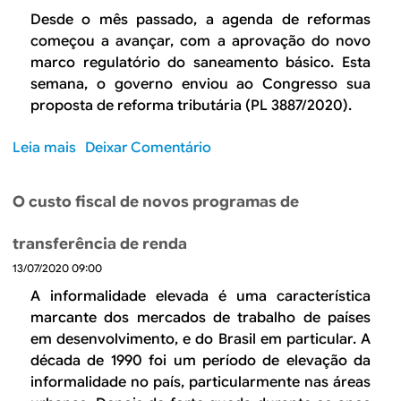
T
O
Desde o mês passado, a agenda de reformas
o
s
começou a avançar, com a aprovação do novo
t
e
marco regulatório do saneamento básico. Esta
a
f
semana, o governo enviou ao Congresso sua
l
e
proposta de reforma tributária (PL 3887/2020).
d
i
o
t
Leia mais
s
Deixar Comentário
s
o
o
F
s
b
a
O custo fiscal de novos programas de
d
r
t
a
e
o
d
transferência de renda
A
r
e
13/07/2020 09:00
r
e
s
e
s
A informalidade elevada é uma característica
o
f
n
marcante dos mercados de trabalho de países
n
o
o
em desenvolvimento, e do Brasil em particular. A
e
r
B
década de 1990 foi um período de elevação da
r
m
r
informalidade no país, particularmente nas áreas
a
a
a