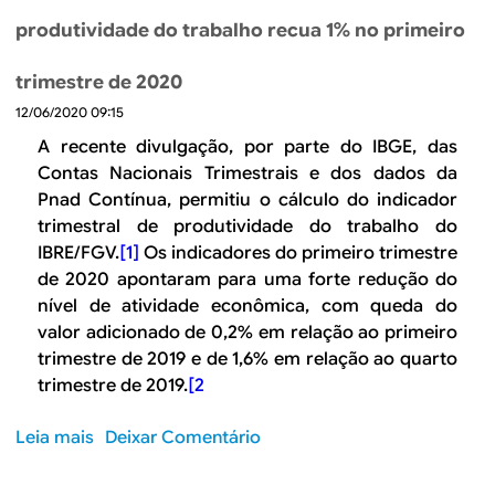
i
e
d
e
produtividade do trabalho recua 1% no primeiro
d
C
o
n
a
o
s
d
trimestre de 2020
d
m
f
a
e
12/06/2020 09:15
o
a
n
f
A recente divulgação, por parte do IBGE, das
t
o
a
Contas Nacionais Trimestrais e dos dados da
o
B
z
r
Pnad Contínua, permitiu o cálculo do indicador
r
e
e
trimestral de produtividade do trabalho do
a
r
s
IBRE/FGV.
[1]
Os indicadores do primeiro trimestre
s
o
a
de 2020 apontaram para uma forte redução do
i
c
p
nível de atividade econômica, com queda do
l
r
r
valor adicionado de 0,2% em relação ao primeiro
é
e
trimestre de 2019 e de 1,6% em relação ao quarto
d
s
trimestre de 2019.
[2
i
e
t
n
Leia mais
s
Deixar Comentário
o
t
o
c
a
b