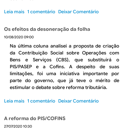
Leia mais
s
1 comentário
Deixar Comentário
o
b
Os efeitos da desoneração da folha
r
10/08/2020 09:00
e
P
Na última coluna analisei a proposta de criação
r
da Contribuição Social sobre Operações com
o
Bens e Serviços (CBS), que substituirá o
d
PIS/PASEP e a Cofins. A despeito de suas
u
limitações, foi uma iniciativa importante por
t
parte do governo, que já teve o mérito de
i
estimular o debate sobre reforma tributária.
v
i
Leia mais
s
1 comentário
Deixar Comentário
d
o
a
b
d
A reforma do PIS/COFINS
r
e
27/07/2020 10:30
e