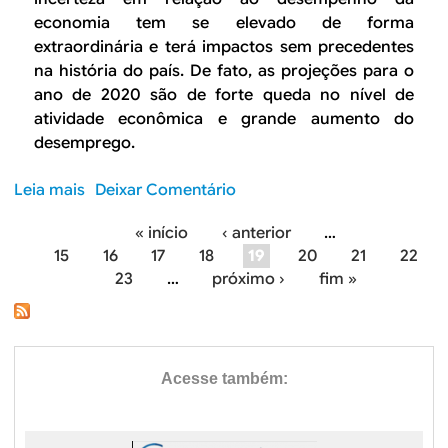
m
r
o
economia tem se elevado de forma
i
i
t
extraordinária e terá impactos sem precedentes
a
o
r
na história do país. De fato, as projeções para o
d
e
i
ano de 2020 são de forte queda no nível de
o
c
m
atividade econômica e grande aumento do
c
o
e
desemprego.
o
n
s
r
ô
t
o
Leia mais
s
Deixar Comentário
m
r
n
o
i
e
« início
‹ anterior
…
a
b
c
d
P
15
16
17
18
19
20
21
22
v
r
o
e
23
…
próximo ›
fim »
í
e
á
p
2
r
M
ó
0
g
u
e
s
2
s
r
i
-
0
,
c
p
n
p
a
a
r
d
a
n
o
o