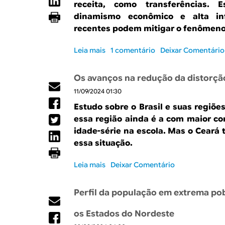
o
receita, como transferências.
m
f
:
dinamismo econômico e alta inf
p
i
a
recentes podem mitigar o fenômeno
o
o
c
r
s
o
Leia mais
s
1 comentário
Deixar Comentário
t
p
m
o
â
a
p
b
n
r
o
Os avanços na redução da distorção
r
c
a
s
11/09/2024 01:30
e
i
a
i
A
a
s
ç
Estudo sobre o Brasil e suas regiõe
d
d
n
ã
essa região ainda é a com maior co
e
o
o
o
idade-série na escola. Mas o Ceará
p
e
v
d
essa situação.
e
q
a
e
n
u
s
g
Leia mais
s
Deixar Comentário
d
i
g
a
o
ê
l
e
s
b
n
í
s
t
Perfil da população em extrema pob
r
c
b
t
o
e
i
r
õ
s
os Estados do Nordeste
O
a
i
e
d