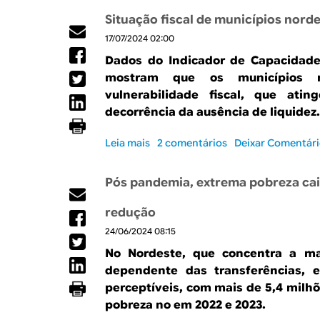
t
p
a
e
b
p
t
e
Situação fiscal de municípios norde
r
s
r
u
o
d
i
17/07/2024 02:00
e
l
r
a
v
Q
a
ç
Dados do Indicador de Capacidad
s
a
u
ç
ã
t
mostram que os municípios n
d
a
ã
o
r
o
vulnerabilidade fiscal, que ati
s
o
i
a
decorrência da ausência de liquidez.
e
e
d
n
8
m
a
s
Leia mais
s
2 comentários
Deixar Comentár
0
e
d
f
o
%
x
e
e
b
d
t
-
Pós pandemia, extrema pobreza cai 
r
r
a
r
s
ê
e
r
e
é
redução
n
S
e
m
r
c
24/06/2024 08:15
i
n
a
i
i
t
d
p
No Nordeste, que concentra a ma
e
a
u
a
o
:
dependente das transferências, 
s
a
d
b
C
i
perceptíveis, com mais de 5,4 milh
ç
a
r
e
n
pobreza no em 2022 e 2023.
ã
s
e
a
t