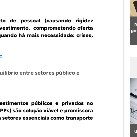
to de pessoal (causando rigidez
N
nvestimento, comprometendo oferta
go
quando há mais necessidade: crises,
io
uilíbrio entre setores público e
vestimentos públicos e privados no
PPPs) são solução viável e promissora
m setores essenciais como transporte
U