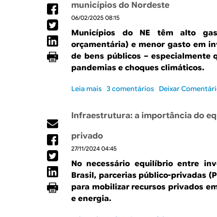
R
a
municípios do Nordeste
l
06/02/2025 08:15
E
Municípios do NE têm alto gas
orçamentária) e menor gasto em i
de bens públicos – especialmente 
pandemias e choques climáticos.
Leia mais
s
3 comentários
Deixar Comentár
o
b
Infraestrutura: a importância do eq
r
e
privado
M
27/11/2024 04:45
a
i
No necessário equilíbrio entre in
o
Brasil, parcerias público-privadas (
r
para mobilizar recursos privados e
r
e energia.
i
g