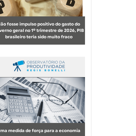
b
u
s
ão fosse impulso positivo do gasto do
c
verno geral no 1º trimestre de 2026, PIB
brasileiro teria sido muito fraco
a
ma medida de força para a economia