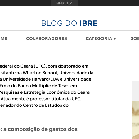
OME
COLABORADORES
CATEGORIA
SO
ederal do Ceará (UFC), com doutorado em
sitante na Wharton School, Universidade da
a Universidade Harvard/EUA e Universidade
êmio do Banco Multiplic de Teses em
 Pesquisas e Estratégia Econômica do Ceara
 Atualmente é professor titular da UFC,
denador do Centro de Estudos do
.
o: a composição de gastos dos