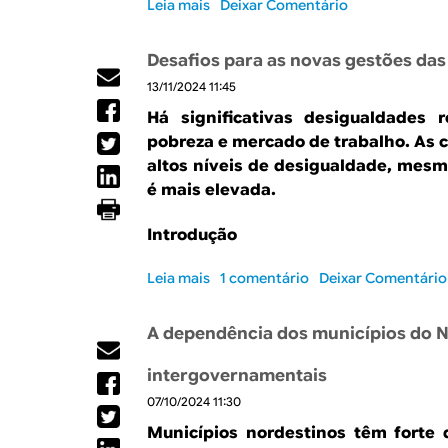
Leia mais
s
Deixar Comentário
i
o
d
b
e
Desafios para as novas gestões das 
r
z
13/11/2024 11:45
e
e
I
m
Há significativas desigualdades 
n
e
pobreza e mercado de trabalho. As 
f
n
altos níveis de desigualdade, mesm
r
o
é mais elevada.
a
r
e
i
Introdução
s
n
t
v
Leia mais
r
s
1 comentário
Deixar Comentário
e
u
o
s
t
b
t
A dependência dos municípios do N
u
r
i
r
e
m
intergovernamentais
a
D
e
07/10/2024 11:30
:
e
n
a
s
t
Municípios nordestinos têm forte
i
a