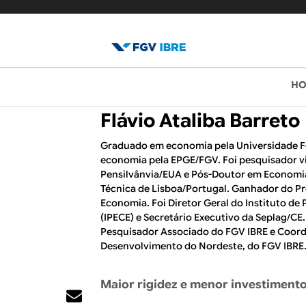
B
M
H
e
l
Flávio Ataliba Barreto
n
o
u
Graduado em economia pela Universidade F
economia pela EPGE/FGV. Foi pesquisador vi
p
g
Pensilvânvia/EUA e Pós-Doutor em Economi
r
Técnica de Lisboa/Portugal. Ganhador do Pr
d
i
Economia. Foi Diretor Geral do Instituto de
(IPECE) e Secretário Executivo da Seplag/CE.
o
n
Pesquisador Associado do FGV IBRE e Coor
c
Desenvolvimento do Nordeste, do FGV IBRE
I
i
B
Maior rigidez e menor investiment
p