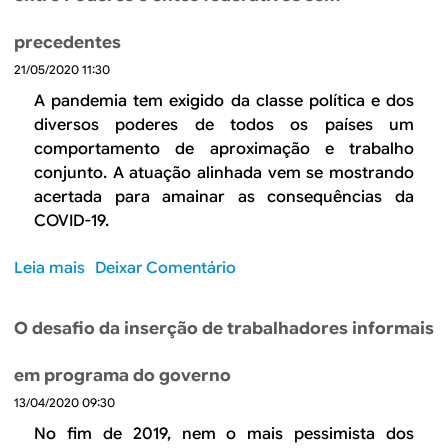
A
l
p
e
precedentes
a
v
21/05/2020 11:30
n
a
d
A pandemia tem exigido da classe política e dos
n
e
t
diversos poderes de todos os países um
m
e
comportamento de aproximação e trabalho
i
s
conjunto. A atuação alinhada vem se mostrando
a
p
acertada para amainar as consequências da
d
o
COVID-19.
e
p
i
u
Leia mais
s
Deixar Comentário
x
l
o
a
a
b
r
O desafio da inserção de trabalhadores informais
r
r
á
e
e
a
em programa do governo
s
N
e
e
13/04/2020 09:30
o
c
a
B
No fim de 2019, nem o mais pessimista dos
o
b