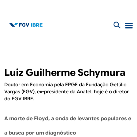
F
B
o
l
r
m
o
Luiz Guilherme Schymura
u
g
l
Doutor em Economia pela EPGE da Fundação Getúlio
Vargas (FGV), ex-presidente da Anatel, hoje é o diretor
d
á
do FGV IBRE.
r
o
i
A morte de Floyd, a onda de levantes populares e
I
o
a busca por um diagnóstico