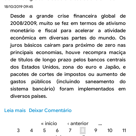
I
r
o
18/10/2019 09:45
n
e
l
c
Desde a grande crise financeira global de
n
í
e
2008/2009, muito se fez em termos de ativismo
ç
t
r
monetário e fiscal para acelerar a atividade
a
i
t
econômica em diversas partes do mundo. Os
s
c
e
juros básicos caíram para próximo de zero nas
n
a
z
principais economias, houve recompra maciça
a
:
a
t
de títulos de longo prazo pelos bancos centrais
o
r
r
dos Estados Unidos, zona do euro e Japão, e
q
e
a
pacotes de cortes de impostos ou aumento de
u
c
j
gastos públicos (incluindo saneamento do
e
o
e
sistema bancário) foram implementados em
c
r
t
diversos países.
o
d
ó
n
e
r
Leia mais
s
Deixar Comentário
t
g
i
o
a
l
a
« início
‹ anterior
…
b
m
o
d
P
3
4
5
6
7
8
9
10
11
r
o
b