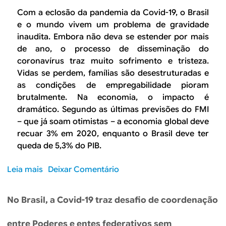
o
Com a eclosão da pandemia da Covid-19, o Brasil
r
e o mundo vivem um problema de gravidade
t
inaudita. Embora não deva se estender por mais
e
de ano, o processo de disseminação do
d
coronavírus traz muito sofrimento e tristeza.
e
Vidas se perdem, famílias são desestruturadas e
F
as condições de empregabilidade pioram
l
brutalmente. Na economia, o impacto é
o
dramático. Segundo as últimas previsões do FMI
y
– que já soam otimistas – a economia global deve
d
recuar 3% em 2020, enquanto o Brasil deve ter
,
queda de 5,3% do PIB.
a
o
Leia mais
s
Deixar Comentário
n
o
d
b
a
No Brasil, a Covid-19 traz desafio de coordenação
r
d
e
e
entre Poderes e entes federativos sem