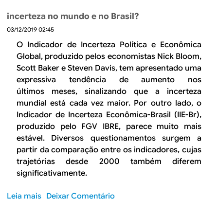
p
s
d
i
e
r
n
incerteza no mundo e no Brasil?
e
a
P
o
o
r
03/12/2019 02:45
l
r
g
I
a
c
o
O Indicador de Incerteza Política e Econômica
r
B
t
h
d
Global, produzido pelos economistas Nick Bloom,
a
R
i
e
u
Scott Baker e Steven Davis, tem apresentado uma
m
E
v
g
t
expressiva tendência de aumento nos
a
s
o
a
i
últimos meses, sinalizando que a incerteza
d
o
s
r
v
mundial está cada vez maior. Por outro lado, o
o
b
s
e
i
Indicador de Incerteza Econômica-Brasil (IIE-Br),
g
r
e
m
d
produzido pelo FGV IBRE, parece muito mais
o
e
m
q
a
v
a
estável. Diversos questionamentos surgem a
p
u
d
e
e
partir da comparação entre os indicadores, cujas
r
e
e
r
s
trajetórias desde 2000 também diferem
e
m
,
n
t
significativamente.
c
p
i
o
i
e
r
n
m
Leia mais
s
Deixar Comentário
d
e
f
a
o
e
c
o
t