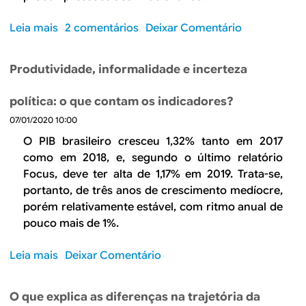
e
d
l
n
e
h
Leia mais
s
2 comentários
Deixar Comentário
t
d
a
o
r
e
d
b
e
o
Produtividade, informalidade e incerteza
o
r
P
a
r
e
o
u
política: o que contam os indicadores?
e
A
d
x
07/01/2020 10:00
s
s
e
í
i
d
O PIB brasileiro cresceu 1,32% tanto em 2017
r
l
n
i
como em 2018, e, segundo o último relatório
e
i
f
v
Focus, deve ter alta de 1,17% em 2019. Trata-se,
s
o
o
e
portanto, de três anos de crescimento medíocre,
e
e
r
r
porém relativamente estável, com ritmo anual de
e
m
m
g
n
pouco mais de 1%.
e
a
ê
t
r
i
n
e
g
Leia mais
s
Deixar Comentário
s
c
s
e
o
e
i
f
n
b
m
a
O que explica as diferenças na trajetória da
e
c
r