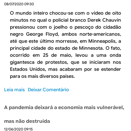
B
d
08/07/2020 09:30
e
R
O mundo inteiro chocou-se com o vídeo de oito
b
minutos no qual o policial branco Derek Chauvin
E
pressionou com o joelho o pescoço do cidadão
u
negro George Floyd, ambos norte-americanos,
s
até que este último morresse, em Minneapolis, a
principal cidade do estado de Minnesota. O fato,
c
ocorrido em 25 de maio, levou a uma onda
a
gigantesca de protestos, que se iniciaram nos
Estados Unidos, mas acabaram por se estender
para os mais diversos países.
Leia mais
s
Deixar Comentário
o
b
A pandemia deixará a economia mais vulnerável,
r
e
mas não destruída
A
12/06/2020 09:15
m