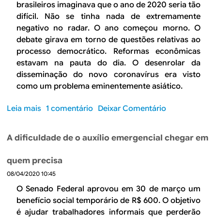
r
brasileiros imaginava que o ano de 2020 seria tão
n
u
a
difícil. Não se tinha nada de extremamente
o
s
s
negativo no radar. O ano começou morno. O
m
c
i
debate girava em torno de questões relativas ao
i
a
l
processo democrático. Reformas econômicas
a
p
,
estavam na pauta do dia. O desenrolar da
m
o
a
a
disseminação do novo coronavírus era visto
r
C
i
como um problema eminentemente asiático.
u
o
s
m
v
v
Leia mais
s
1 comentário
Deixar Comentário
d
i
u
o
i
d
l
b
a
-
A dificuldade de o auxílio emergencial chegar em
n
r
g
1
e
e
n
9
quem precisa
r
O
ó
t
á
08/04/2020 10:45
d
s
r
v
e
t
O Senado Federal aprovou em 30 de março um
a
e
s
i
benefício social temporário de R$ 600. O objetivo
z
l
a
c
é ajudar trabalhadores informais que perderão
d