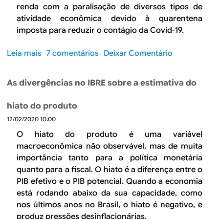
,
f
o
renda com a paralisação de diversos tipos de
e
m
i
atividade econômica devido à quarentena
s
a
o
a
imposta para reduzir o contágio da Covid-19.
s
d
f
n
a
i
Leia mais
s
7 comentários
Deixar Comentário
ã
i
o
o
o
n
d
b
d
s
As divergências no IBRE sobre a estimativa do
e
r
e
e
c
e
s
r
hiato do produto
o
A
t
ç
o
12/02/2020 10:00
d
r
ã
r
i
O hiato do produto é uma variável
u
o
d
f
macroeconômica não observável, mas de muita
í
d
e
i
importância tanto para a política monetária
d
e
n
c
quanto para a fiscal. O hiato é a diferença entre o
a
t
a
u
PIB efetivo e o PIB potencial. Quando a economia
r
ç
l
está rodando abaixo da sua capacidade, como
a
ã
d
nos últimos anos no Brasil, o hiato é negativo, e
b
o
a
produz pressões desinflacionárias.
a