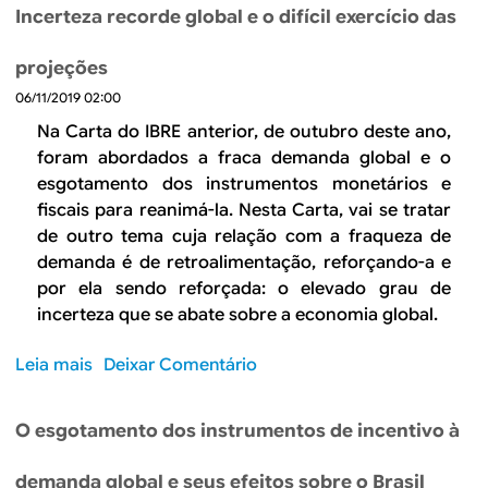
b
n
i
r
Incerteza recorde global e o difícil exercício das
i
r
t
s
m
v
e
e
a
a
projeções
a
O
s
l
d
06/11/2019 02:00
q
i
o
u
Na Carta do IBRE anterior, de outubro deste ano,
d
h
e
foram abordados a fraca demanda global e o
a
i
e
d
esgotamento dos instrumentos monetários e
a
x
e
fiscais para reanimá-la. Nesta Carta, vai se tratar
t
p
e
de outro tema cuja relação com a fraqueza de
o
l
i
demanda é de retroalimentação, reforçando-a e
d
i
n
por ela sendo reforçada: o elevado grau de
o
c
c
incerteza que se abate sobre a economia global.
p
a
e
r
a
r
Leia mais
s
Deixar Comentário
o
s
t
o
d
d
e
b
u
i
O esgotamento dos instrumentos de incentivo à
z
r
t
f
a
e
o
e
demanda global e seus efeitos sobre o Brasil
p