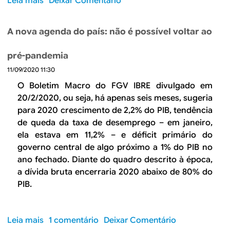
Leia mais
s
Deixar Comentário
c
c
v
o
i
a
a
b
o
l
A nova agenda do país: não é possível voltar ao
s
r
d
,
d
e
e
a
pré-pandemia
e
R
a
i
n
11/09/2020 11:30
e
n
n
t
n
o
O Boletim Macro do FGV IBRE divulgado em
d
r
d
20/2/2020, ou seja, há apenas seis meses, sugeria
a
o
a
para 2020 crescimento de 2,2% do PIB, tendência
é
d
c
de queda da taxa de desemprego – em janeiro,
p
a
i
o
ela estava em 11,2% – e déficit primário do
s
d
s
governo central de algo próximo a 1% do PIB no
o
a
s
ano fechado. Diante do quadro descrito à época,
c
d
í
a dívida bruta encerraria 2020 abaixo de 80% do
i
ã
v
PIB.
e
,
e
d
t
l
a
e
a
Leia mais
s
1 comentário
Deixar Comentário
d
t
c