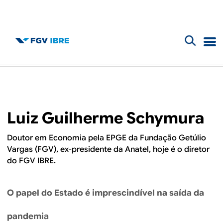
F
B
o
l
r
m
o
Luiz Guilherme Schymura
u
g
l
Doutor em Economia pela EPGE da Fundação Getúlio
Vargas (FGV), ex-presidente da Anatel, hoje é o diretor
d
á
do FGV IBRE.
r
o
i
O papel do Estado é imprescindível na saída da
I
o
pandemia