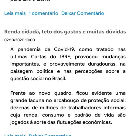
n
i
c
ô
n
i
Leia mais
s
1 comentário
Deixar Comentário
m
h
a
o
i
a
l
b
c
m
Renda cidadã, teto dos gastos e muitas dúvidas
e
r
o
e
f
02/10/2020 10:00
e
s
n
i
A
A pandemia da Covid-19, como tratado nas
d
t
s
p
o
últimas Cartas do IBRE, provocou mudanças
o
c
e
p
importantes, e provavelmente duradouras, na
d
a
s
a
paisagem política e nas percepções sobre a
e
l
a
s
questão social no Brasil.
e
n
r
s
x
e
d
a
Frente ao novo quadro, ficou evidente uma
p
s
o
d
e
grande lacuna no arcabouço de proteção social:
t
n
o
c
dezenas de milhões de trabalhadores informais
e
ó
t
cuja renda, consumo e padrão de vida são
i
f
a
jogados à sorte das flutuações econômicas.
n
i
t
í
s
i