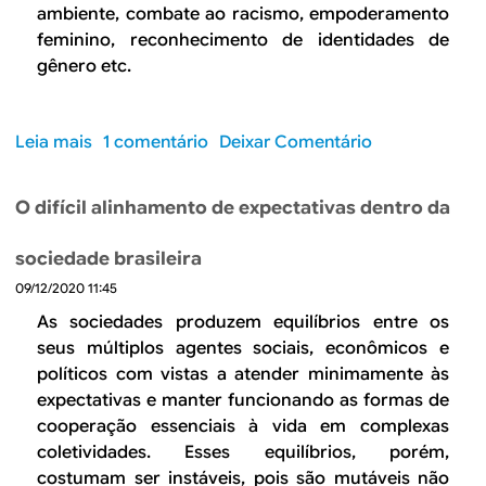
r
i
ambiente, combate ao racismo, empoderamento
e
n
feminino, reconhecimento de identidades de
t
f
gênero etc.
o
l
m
a
a
c
Leia mais
s
1 comentário
Deixar Comentário
d
i
o
a
o
b
d
O difícil alinhamento de expectativas dentro da
n
r
e
á
e
2
sociedade brasileira
r
É
0
i
09/12/2020 11:45
p
2
o
r
As sociedades produzem equilíbrios entre os
0
d
e
seus múltiplos agentes sociais, econômicos e
i
o
c
políticos com vistas a atender minimamente às
n
p
i
expectativas e manter funcionando as formas de
v
a
s
e
cooperação essenciais à vida em complexas
c
o
r
coletividades. Esses equilíbrios, porém,
o
e
t
costumam ser instáveis, pois são mutáveis não
t