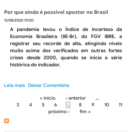
o
e
o
e
b
b
d
Por que ainda é possível apostar no Brasil
r
r
r
o
t
12/08/2020 10:00
e
a
s
a
A
A pandemia levou o Índice de Incerteza da
s
g
r
n
Economia Brasileira (IIE-Br), do FGV IBRE, a
i
a
o
o
l
registrar seu recorde de alta, atingindo níveis
s
r
v
e
muito acima dos verificados em outras fortes
t
u
a
i
crises desde 2000, quando se inicia a série
o
m
a
r
histórica do indicador.
s
o
g
a
e
d
e
m
a
n
u
Leia mais
s
Deixar Comentário
e
d
i
o
c
a
« início
‹ anterior
…
t
b
o
d
P
3
4
5
6
7
8
9
10
11
a
r
n
o
próximo ›
fim »
s
e
á
o
p
d
P
m
a
g
ú
o
i
í