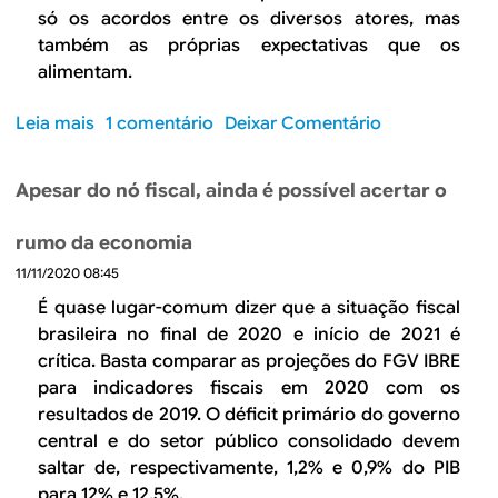
n
e
só os acordos entre os diversos atores, mas
e
f
m
também as próprias expectativas que os
d
r
p
alimentam.
e
e
a
B
n
d
Leia mais
s
1 comentário
Deixar Comentário
i
t
r
o
d
a
ã
b
e
r
Apesar do nó fiscal, ainda é possível acertar o
o
r
n
o
d
e
s
rumo da economia
e
O
d
c
11/11/2020 08:45
d
e
i
i
É quase lugar-comum dizer que a situação fiscal
s
c
f
brasileira no final de 2020 e início de 2021 é
a
l
í
crítica. Basta comparar as projeções do FGV IBRE
f
o
c
para indicadores fiscais em 2020 com os
i
s
i
o
resultados de 2019. O déficit primário do governo
e
l
s
central e do setor público consolidado devem
c
a
s
saltar de, respectivamente, 1,2% e 0,9% do PIB
o
l
o
para 12% e 12,5%.