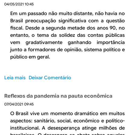
B
d
04/05/2021 10:45
e
R
Em um passado não muito distante, não havia no
b
Brasil preocupação significativa com a questão
E
fiscal. Desde a segunda metade dos anos 90, no
u
entanto, o tema da solidez das contas públicas
s
vem gradativamente ganhando importância
junto a formadores de opinião, sistema político e
c
público em geral.
a
Leia mais
s
Deixar Comentário
o
b
Reflexos da pandemia na pauta econômica
r
07/04/2021 09:45
e
O
O Brasil vive um momento dramático em muitos
p
aspectos: sanitário, social, econômico e político-
a
institucional. A desesperança atinge milhões de
p