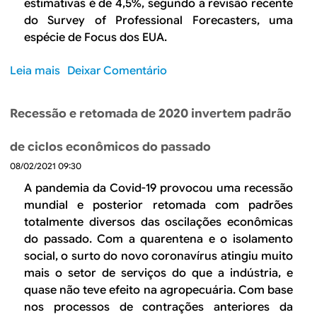
estimativas é de 4,5%, segundo a revisão recente
n
p
do Survey of Professional Forecasters, uma
d
a
í
espécie de Focus dos EUA.
n
v
d
e
Leia mais
s
Deixar Comentário
e
l
o
m
n
b
i
Recessão e retomada de 2020 invertem padrão
a
r
a
s
e
n
de ciclos econômicos do passado
a
D
a
í
08/02/2021 09:30
u
p
d
a
A pandemia da Covid-19 provocou uma recessão
a
a
s
mundial e posterior retomada com padrões
u
d
v
totalmente diversos das oscilações econômicas
t
a
i
do passado. Com a quarentena e o isolamento
a
p
s
e
social, o surto do novo coronavírus atingiu muito
a
õ
c
mais o setor de serviços do que a indústria, e
n
e
o
quase não teve efeito na agropecuária. Com base
d
s
n
nos processos de contrações anteriores da
e
d