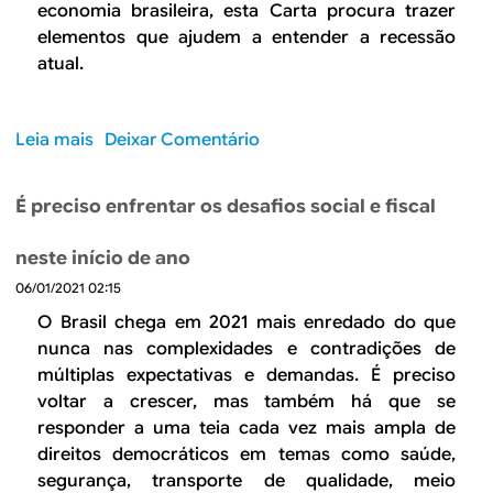
ô
economia brasileira, esta Carta procura trazer
m
i
m
elementos que ajudem a entender a recessão
i
s
i
atual.
a
t
c
i
a
n
Leia mais
s
Deixar Comentário
t
o
a
b
s
É preciso enfrentar os desafios social e fiscal
r
s
e
o
neste início de ano
R
b
06/01/2021 02:15
e
r
c
O Brasil chega em 2021 mais enredado do que
e
e
nunca nas complexidades e contradições de
o
s
múltiplas expectativas e demandas. É preciso
r
s
i
voltar a crescer, mas também há que se
ã
s
responder a uma teia cada vez mais ampla de
o
c
direitos democráticos em temas como saúde,
e
o
segurança, transporte de qualidade, meio