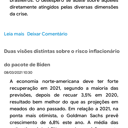
brasileiros. O desespero se abate sobre aqueles
e
diretamente atingidos pelas diversas dimensões
l
da crise.
d
o
E
Leia mais
s
Deixar Comentário
s
o
t
b
a
Duas visões distintas sobre o risco inflacionário
r
d
e
o
do pacote de Biden
R
é
08/03/2021 10:30
e
i
f
A economia norte-americana deve ter forte
m
l
recuperação em 2021, segundo a maioria das
p
e
previsões, depois de recuar 3,5% em 2020,
r
x
resultado bem melhor do que as projeções em
e
o
meados do ano passado. Em relação a 2021, na
s
s
ponta mais otimista, o Goldman Sachs prevê
c
d
crescimento de 6,8% este ano. A média das
i
a