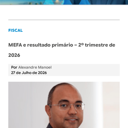
B
d
e
R
b
E
u
FISCAL
s
MEFA e resultado primário – 2º trimestre de
c
2026
a
Por
Alexandre Manoel
27 de Julho de 2026