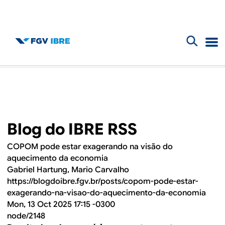
F
B
o
l
r
m
o
u
Blog do IBRE RSS
g
l
COPOM pode estar exagerando na visão do
d
á
aquecimento da economia
Gabriel Hartung, Mario Carvalho
r
o
https://blogdoibre.fgv.br/posts/copom-pode-estar-
i
exagerando-na-visao-do-aquecimento-da-economia
I
Mon, 13 Oct 2025 17:15 -0300
o
node/2148