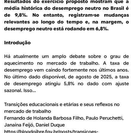
B
d
Resultados do exercício proposto mostram que a
média histórica do desemprego neutro no Brasil é
e
R
de 9,8%. No entanto, registram-se mudanças
b
relevantes ao longo do tempo e, na margem, o
E
desemprego neutro está rodando em 6,8%.
u
s
Introdução
c
Há atualmente um amplo debate sobre o grau de
a
aquecimento no mercado de trabalho. A taxa de
desemprego vem caindo fortemente nos últimos anos.
No último dado disponível, de agosto de 2025, a taxa
de desemprego atingiu 5,8% no dado com ajuste
sazonal. Isso...
Transições educacionais e etárias e seus reflexos no
mercado de trabalho
Fernando de Holanda Barbosa Filho, Paulo Peruchetti,
Janaína Feijó, Daniel Duque
https://blogdoibre.fgv.br/posts/transicoes-