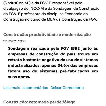
B
d
(SindusCon-SP) e da FGV. É responsável pela
e
divulgação do INCC-M e da Sondagem da Construção
R
da FGV. É professora da disciplina Economia da
b
Construção no curso de MBA da Construção da FGV.
E
u
s
Construção: produtividade e modernização
c
11/07/2023 12:00
Sondagem realizada pelo FGV IBRE junto às
a
empresas de construção do país trouxe um
retrato bastante negativo do uso de sistemas
industrializados: apenas 34,6% das empresas
fazem uso de sistemas pré-fabricados em
suas obras.
Leia mais
s
4 comentários
Deixar Comentário
o
b
Construção: retomada perde fôlego
r