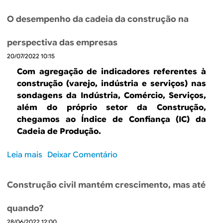
o
ô
2
b
l
0
O desempenho da cadeia da construção na
r
e
2
e
g
2
perspectiva das empresas
A
o
e
20/07/2022 10:15
u
s
m
Com agregação de indicadores referentes à
t
e
construção (varejo, indústria e serviços) nas
á
n
sondagens da Indústria, Comércio, Serviços,
s
t
além do próprio setor da Construção,
e
o
chegamos ao Índice de Confiança (IC) da
n
d
Cadeia de Produção.
d
e
o
c
Leia mais
s
Deixar Comentário
o
u
o
u
s
b
t
t
Construção civil mantém crescimento, mas até
r
r
o
e
o
s
quando?
O
a
p
28/06/2022 12:00