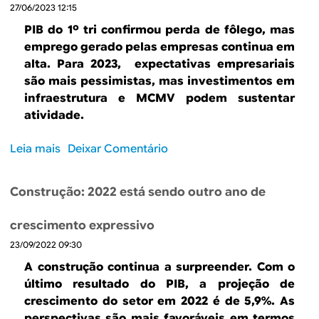
27/06/2023 12:15
e
C
PIB do 1º tri confirmou perda de fôlego, mas
o
emprego gerado pelas empresas continua em
n
alta. Para 2023, expectativas empresariais
s
são mais pessimistas, mas investimentos em
t
infraestrutura e MCMV podem sustentar
r
atividade.
u
ç
Leia mais
s
Deixar Comentário
ã
o
o
b
:
Construção: 2022 está sendo outro ano de
r
p
e
r
crescimento expressivo
C
o
23/09/2022 09:30
o
d
n
A construção continua a surpreender. Com o
u
s
último resultado do PIB, a projeção de
t
t
crescimento do setor em 2022 é de 5,9%. As
i
r
perspectivas são mais favoráveis em termos