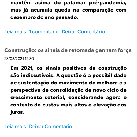
u
e
mantêm acima do patamar pré-pandemia,
c
s
ç
c
mas já acumula queda na comparação com
o
s
ã
o
dezembro do ano passado.
n
i
o
n
s
v
c
t
Leia mais
s
1 comentário
Deixar Comentário
t
o
i
r
o
r
v
a
b
u
i
t
Construção: os sinais de retomada ganham força
r
ç
l
o
23/08/2021 12:30
e
ã
m
s
C
o
Em 2021, os sinais positivos da construção
a
n
o
n
são indiscutíveis. A questão é a possibilidade
n
a
n
a
de sustentação do movimento de melhora e a
t
c
f
p
perspectiva de consolidação de novo ciclo de
é
o
i
e
crescimento setorial, considerando agora o
m
n
a
r
contexto de custos mais altos e elevação dos
c
s
n
s
juros.
r
t
ç
p
e
r
a
e
Leia mais
s
Deixar Comentário
s
u
d
c
o
c
ç