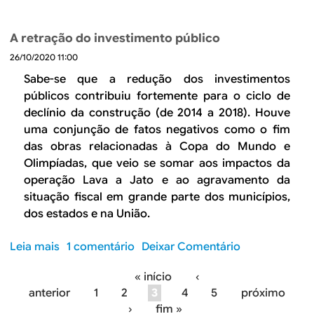
a
?
o
o
i
s
b
s
A retração do investimento público
t
r
d
r
26/10/2020 11:00
e
e
a
S
Sabe-se que a redução dos investimentos
r
p
o
públicos contribuiu fortemente para o ciclo de
e
i
b
declínio da construção (de 2014 a 2018). Houve
t
o
e
o
uma conjunção de fatos negativos como o fim
r
a
m
das obras relacionadas à Copa do Mundo e
a
i
a
Olimpíadas, que veio se somar aos impactos da
d
n
d
operação Lava a Jato e ao agravamento da
a
f
a
situação fiscal em grande parte dos municípios,
p
l
g
dos estados e na União.
e
a
a
r
ç
n
Leia mais
s
1 comentário
Deixar Comentário
c
ã
h
o
e
o
a
« início
‹
b
p
d
m
P
anterior
1
2
3
4
5
próximo
r
ç
a
f
›
fim »
e