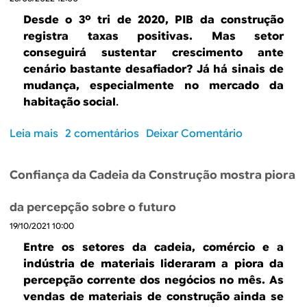
d
n
r
e
o
Desde o 3º tri de 2020, PIB da construção
o
s
d
registra taxas positivas. Mas setor
v
e
e
conseguirá sustentar crescimento ante
o
m
c
cenário bastante desafiador? Já há sinais de
c
p
r
mudança, especialmente no mercado da
a
e
e
habitação social
.
r
n
s
e
h
c
Leia mais
s
2 comentários
Deixar Comentário
n
o
i
o
e
d
m
b
g
a
Confiança da Cadeia da Construção mostra piora
e
r
o
c
n
e
c
a
t
da percepção sobre o futuro
C
i
d
o
19/10/2021 10:00
o
a
e
e
n
ç
Entre os setores da cadeia, comércio e a
i
x
s
ã
indústria de materiais lideraram a piora da
a
p
t
o
percepção corrente dos negócios no mês. As
d
r
r
d
vendas de materiais de construção ainda se
a
e