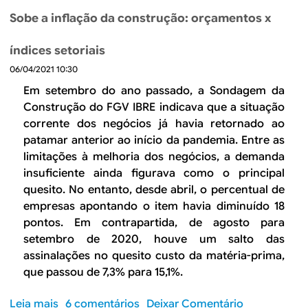
a
t
b
i
ã
C
i
Sobe a inflação da construção: orçamentos x
r
m
o
a
v
e
e
d
a
índices setoriais
C
n
e
d
06/04/2021 10:30
o
t
i
a
n
o
Em setembro do ano passado, a Sondagem da
a
s
s
,
Construção do FGV IBRE indicava que a situação
d
e
t
m
corrente dos negócios já havia retornado ao
a
m
r
a
patamar anterior ao início da pandemia. Entre as
C
p
u
s
limitações à melhoria dos negócios, a demanda
o
r
ç
a
insuficiente ainda figurava como o principal
n
e
ã
t
quesito. No entanto, desde abril, o percentual de
s
s
o
é
empresas apontando o item havia diminuído 18
t
a
:
q
r
pontos. Em contrapartida, de agosto para
s
o
u
u
setembro de 2020, houve um salto das
s
a
ç
assinalações no quesito custo da matéria-prima,
s
n
ã
que passou de 7,3% para 15,1%.
i
d
o
n
o
m
Leia mais
s
6 comentários
Deixar Comentário