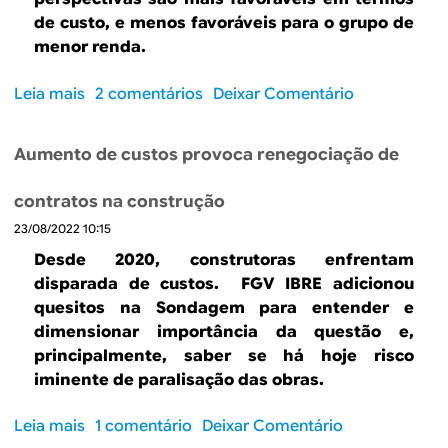
v
u
de custo, e menos favoráveis para o grupo de
i
ç
menor renda.
d
ã
a
o
Leia mais
s
2 comentários
Deixar Comentário
d
:
o
e
r
b
e
e
Aumento de custos provoca renegociação de
r
m
t
e
o
o
contratos na construção
C
d
m
23/08/2022 10:15
o
e
a
n
r
Desde 2020, construtoras enfrentam
d
s
n
disparada de custos. FGV IBRE adicionou
a
t
i
quesitos na Sondagem para entender e
p
r
z
dimensionar importância da questão e,
e
u
a
principalmente, saber se há hoje risco
r
ç
ç
iminente de paralisação das obras.
d
ã
ã
e
o
o
Leia mais
s
1 comentário
Deixar Comentário
f
: