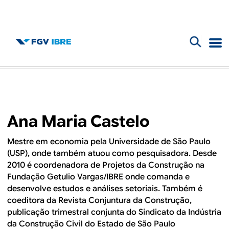
F
B
o
l
r
m
o
Ana Maria Castelo
u
g
l
Mestre em economia pela Universidade de São Paulo
(USP), onde também atuou como pesquisadora. Desde
d
á
2010 é coordenadora de Projetos da Construção na
r
Fundação Getulio Vargas/IBRE onde comanda e
o
desenvolve estudos e análises setoriais. Também é
i
coeditora da Revista Conjuntura da Construção,
I
o
publicação trimestral conjunta do Sindicato da Indústria
da Construção Civil do Estado de São Paulo