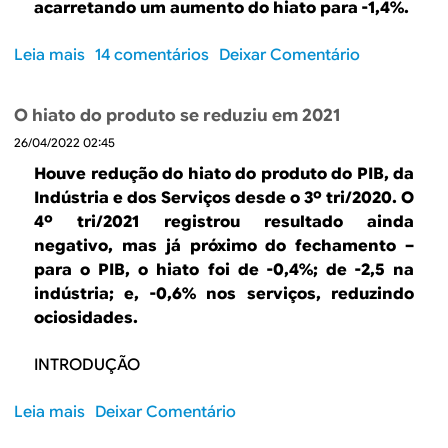
d
r
acarretando um aumento do hiato para -1,4%.
v
o
e
a
p
d
Leia mais
s
14 comentários
Deixar Comentário
n
r
e
o
o
o
2
b
t
O hiato do produto se reduziu em 2021
d
0
r
e
u
2
26/04/2022 02:45
e
r
t
2
O
c
Houve redução do hiato do produto do PIB, da
o
,
h
e
Indústria e dos Serviços desde o 3º tri/2020. O
s
p
i
i
4º tri/2021 registrou resultado ainda
e
a
a
r
negativo, mas já próximo do fechamento –
t
r
t
o
para o PIB, o hiato foi de -0,4%; de -2,5 na
o
a
o
t
indústria; e, -0,6% nos serviços, reduzindo
r
+
d
r
ociosidades.
n
0
o
i
a
,
p
m
INTRODUÇÃO
p
4
r
e
o
%
o
s
Leia mais
s
Deixar Comentário
s
d
t
o
i
u