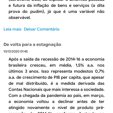
º
t
e futura da inflação de bens e serviços (a dita
2
t
o
prova do pudim), já que é uma variável não
r
d
i
observável.
o
m
p
e
Leia mais
s
Deixar Comentário
r
s
o
o
t
b
d
De volta para a estagnação
r
r
u
10/12/2020 01:45
e
e
t
d
T
Após a saída da recessão de 2014-16 a economia
o
e
r
brasileira cresceu, em média, 1,5% a.a. nos
d
2
ê
últimos 3 anos. Isso representa modestos 0,7%
e
0
s
a.a. de crescimento de PIB per capita, que apesar
2
2
h
de mal distribuído, é a medida derivada das
0
1
i
Contas Nacionais que mais interessa a sociedade.
2
a
Com a chegada da pandemia ao país, em março,
0
t
a economia voltou a declinar antes de ter
o
atingido novamente o nível de produto pré-
s