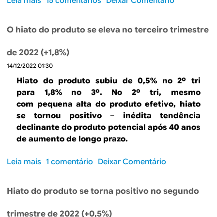
Leia mais
s
15 comentários
Deixar Comentário
o
o
f
b
e
O hiato do produto se eleva no terceiro trimestre
r
r
e
t
de 2022 (+1,8%)
O
a
14/12/2022 01:30
h
.
i
Hiato do produto subiu de 0,5% no 2º tri
.
a
para 1,8% no 3º. No 2º tri, mesmo
.
t
com pequena alta do produto efetivo, hiato
o
se tornou positivo
–
inédita tendência
d
declinante do produto potencial após 40 anos
o
de aumento de longo prazo.
p
r
Leia mais
s
1 comentário
Deixar Comentário
o
o
d
b
u
Hiato do produto se torna positivo no segundo
r
t
e
o
trimestre de 2022 (+0,5%)