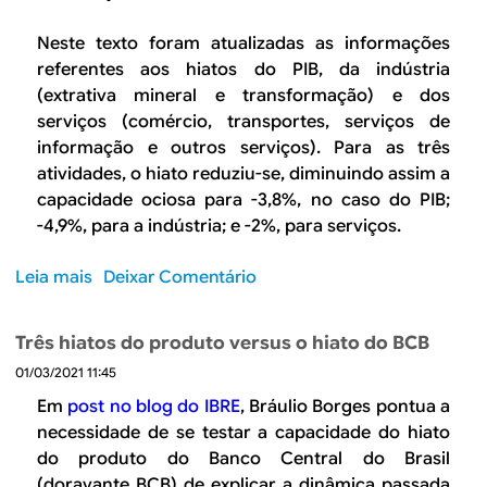
t
i
h
r
r
m
i
Neste texto foram atualizadas as informações
e
e
e
a
referentes aos hiatos do PIB, da indústria
d
d
i
t
(extrativa mineral e transformação) e dos
u
e
r
o
serviços (comércio, transportes, serviços de
z
2
o
d
informação e outros serviços). Para as três
i
0
t
o
atividades, o hiato reduziu-se, diminuindo assim a
u
2
r
p
e
capacidade ociosa para -3,8%, no caso do PIB;
2
i
r
m
-4,9%, para a indústria; e -2%, para serviços.
(
m
o
2
+
e
d
0
0
Leia mais
s
Deixar Comentário
s
u
2
,
o
t
t
1
5
b
r
o
Três hiatos do produto versus o hiato do BCB
%
r
e
a
01/03/2021 11:45
)
e
d
t
O
Em
post no blog do IBRE
, Bráulio Borges pontua a
e
é
h
necessidade de se testar a capacidade do hiato
2
o
i
do produto do Banco Central do Brasil
0
1
a
(doravante BCB) de explicar a dinâmica passada
2