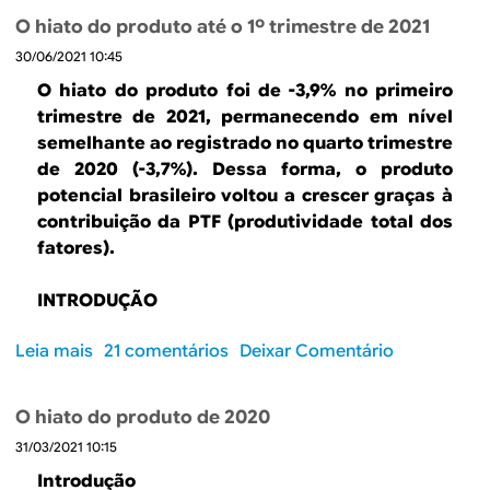
r
b
t
t
O hiato do produto até o 1º trimestre de 2021
e
r
i
o
d
30/06/2021 10:45
e
v
v
e
O
o
O hiato do produto foi de -3,9% no primeiro
o
2
h
n
trimestre de 2021, permanecendo em nível
l
0
i
o
semelhante ao registrado no quarto trimestre
t
2
a
s
de 2020 (-3,7%). Dessa forma, o produto
a
2
t
e
potencial brasileiro voltou a crescer graças à
a
(
o
g
contribuição da PTF (produtividade total dos
c
+
d
u
fatores).
r
1
o
n
e
,
p
d
s
I
NTRODUÇÃO
8
r
o
c
%
o
t
e
Leia mais
s
21 comentários
Deixar Comentário
)
d
r
r
o
u
i
n
b
t
m
O hiato do produto de 2020
o
r
o
e
31/03/2021 10:15
p
e
s
s
r
O
Introdução
e