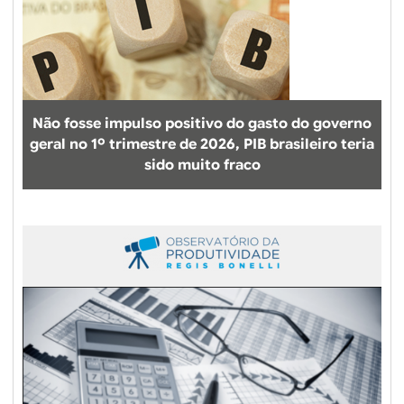
t
e
o
s
d
t
o
a
B
g
C
n
Não fosse impulso positivo do gasto do governo
B
a
geral no 1º trimestre de 2026, PIB brasileiro teria
ç
sido muito fraco
ã
o