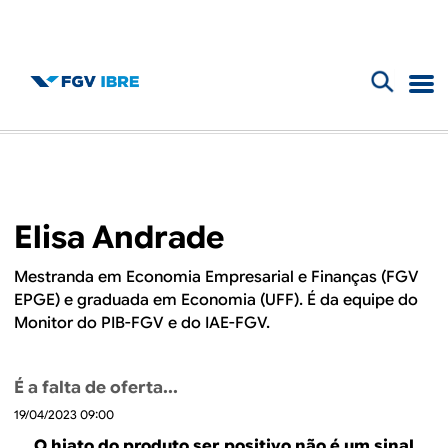
F
B
o
l
r
m
o
Elisa Andrade
u
g
l
Mestranda em Economia Empresarial e Finanças (FGV
EPGE) e graduada em Economia (UFF). É da equipe do
d
á
Monitor do PIB-FGV e do IAE-FGV.
r
o
i
É a falta de oferta...
I
o
19/04/2023 09:00
O hiato do produto ser positivo não é um sinal