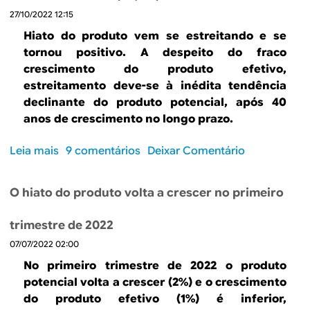
O
c
27/10/2022 12:15
h
a
i
Hiato do produto vem se estreitando e se
i
a
tornou positivo. A despeito do fraco
u
t
crescimento do produto efetivo,
n
o
estreitamento deve-se à inédita tendência
o
d
declinante do produto potencial, após 40
q
o
anos de crescimento no longo prazo.
u
p
a
r
Leia mais
s
9 comentários
Deixar Comentário
r
o
o
t
d
b
o
u
O hiato do produto volta a crescer no primeiro
r
t
t
e
r
o
trimestre de 2022
H
i
s
07/07/2022 02:00
i
m
e
a
e
No primeiro trimestre de 2022 o produto
e
t
s
potencial volta a crescer (2%) e o crescimento
l
o
t
do produto efetivo (1%) é inferior,
e