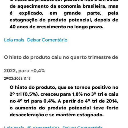
B
d
de aquecimento da economia brasileira, mas
e
R
é explicado, em grande parte, pela
b
estagnação do produto potencial, depois de
E
40 anos de crescimento no longo prazo.
u
s
Leia mais
s
Deixar Comentário
o
c
b
O hiato do produto caiu no quarto trimestre de
a
r
e
2022, para +0,4%
É
29/03/2023 11:15
a
f
O hiato do produto, que se tornou positivo no
a
2º tri (0,5%), cresceu para 1,8% no 3º tri e caiu
l
no 4º tri para 0,4%. A partir do 4º tri de 2014,
t
o aumento do produto potencial teve forte
a
desaceleração e se mantém estagnado.
d
e