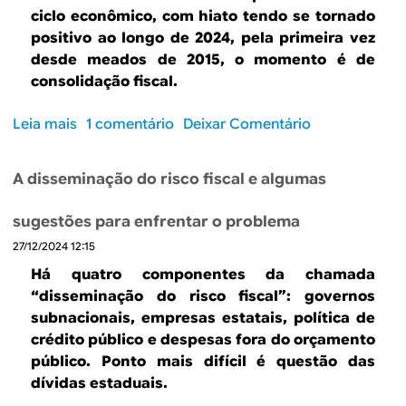
s
e
c
s
ciclo econômico, com hiato tendo se tornado
c
u
o
d
positivo ao longo de 2024, pela primeira vez
a
m
t
i
desde meados de 2015, o momento é de
i
a
e
s
consolidação fiscal.
c
s
f
c
o
u
i
u
Leia mais
s
1 comentário
Deixar Comentário
m
g
s
t
o
m
e
c
í
b
u
s
a
A disseminação do risco fiscal e algumas
v
r
d
t
l
e
e
a
ã
d
sugestões para enfrentar o problema
i
C
n
o
e
s
27/12/2024 12:15
h
ç
d
n
e
a
Há quatro componentes da chamada
e
o
g
c
a
“disseminação do risco fiscal”: governos
v
o
l
g
subnacionais, empresas estatais, política de
e
u
i
e
crédito público e despesas fora do orçamento
m
o
m
n
público. Ponto mais difícil é questão das
b
m
á
d
dívidas estaduais.
r
o
t
a