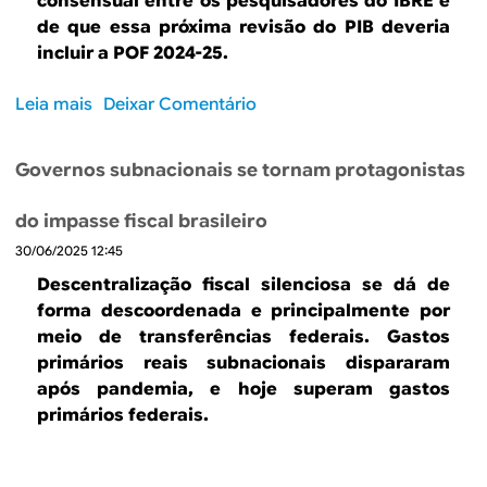
consensual entre os pesquisadores do IBRE é
F
de que essa próxima revisão do PIB deveria
a
incluir a POF 2024-25.
m
í
Leia mais
s
Deixar Comentário
l
o
i
b
a
Governos subnacionais se tornam protagonistas
r
a
e
m
do impasse fiscal brasileiro
O
p
30/06/2025 12:45
“
l
n
Descentralização fiscal silenciosa se dá de
i
o
forma descoordenada e principalmente por
a
v
meio de transferências federais. Gastos
d
o
primários reais subnacionais dispararam
o
P
após pandemia, e hoje superam gastos
r
I
primários federais.
e
B
d
”
u
e