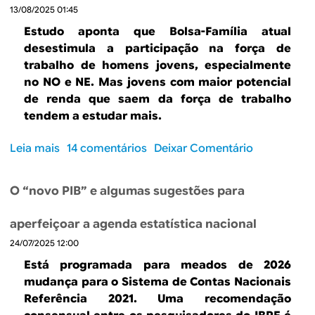
B
d
13/08/2025 01:45
e
R
Estudo aponta que Bolsa-Família atual
b
desestimula a participação na força de
E
trabalho de homens jovens, especialmente
u
no NO e NE. Mas jovens com maior potencial
s
de renda que saem da força de trabalho
tendem a estudar mais.
c
a
Leia mais
s
14 comentários
Deixar Comentário
o
b
O “novo PIB” e algumas sugestões para
r
e
aperfeiçoar a agenda estatística nacional
B
24/07/2025 12:00
o
l
Está programada para meados de 2026
s
mudança para o Sistema de Contas Nacionais
a
Referência 2021. Uma recomendação
-