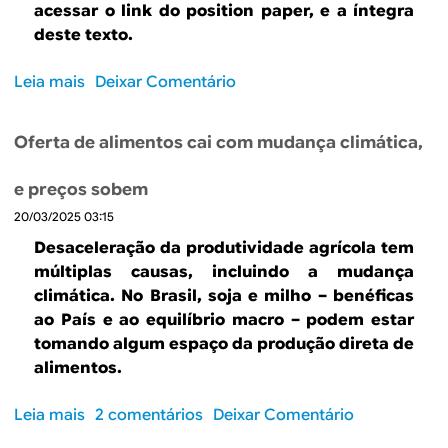
l
g
o
acessar o link do position paper, e a íntegra
o
s
e
o
deste texto.
I
t
m
n
R
a
a
i
Leia mais
s
Deixar Comentário
P
t
s
s
o
F
í
e
t
b
t
s
a
Oferta de alimentos cai com mudança climática,
a
r
e
t
v
s
e
m
i
a
e preços sobem
d
O
c
c
n
o
20/03/2025 03:15
d
o
a
ç
i
e
n
n
Desaceleração da produtividade agrícola tem
o
m
b
s
a
múltiplas causas, incluindo a mudança
s
p
a
i
c
climática. No Brasil, soja e milho – benéficas
d
a
t
s
i
ao País e ao equilíbrio macro – podem estar
o
s
e
t
o
tomando algum espaço da produção direta de
g
s
n
ê
n
alimentos.
a
e
e
n
a
s
f
c
c
l
Leia mais
s
2 comentários
Deixar Comentário
t
i
e
i
o
o
s