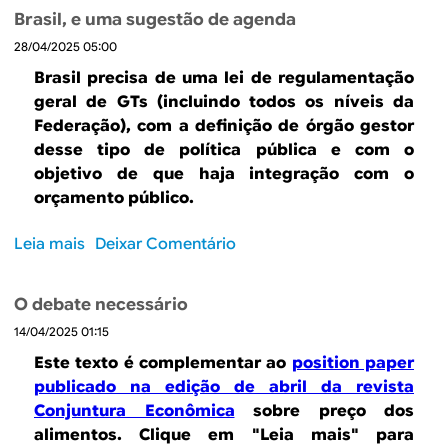
e
a
i
s
Brasil, e uma sugestão de agenda
P
a
o
p
28/04/2025 05:00
r
p
n
o
o
e
Brasil precisa de uma lei de regulamentação
a
d
p
r
geral de GTs (incluindo todos os níveis da
i
e
o
f
Federação), com a definição de órgão gestor
s
s
s
e
desse tipo de política pública e com o
s
e
t
i
objetivo de que haja integração com o
e
r
a
ç
orçamento público.
t
a
d
o
o
p
e
a
Leia mais
s
Deixar Comentário
r
e
m
r
o
n
r
u
a
b
a
f
d
a
O debate necessário
r
m
e
a
g
14/04/2025 01:15
e
p
i
n
e
P
r
ç
Este texto é complementar ao
position paper
ç
n
r
o
o
publicado na edição de abril da revista
a
d
o
t
a
Conjuntura Econômica
sobre preço dos
s
a
b
a
d
alimentos. Clique em "Leia mais" para
n
e