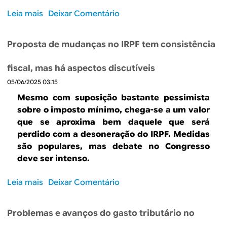
z
a
Leia mais
s
Deixar Comentário
o
l
o
f
g
b
e
u
Proposta de mudanças no IRPF tem consistência
r
r
m
e
t
a
fiscal, mas há aspectos discutíveis
G
a
s
05/06/2025 03:15
o
d
s
v
e
Mesmo com suposição bastante pessimista
u
e
t
sobre o imposto mínimo, chega-se a um valor
g
r
r
que se aproxima bem daquele que será
e
n
a
perdido com a desoneração do IRPF. Medidas
s
o
b
são populares, mas debate no Congresso
t
s
a
deve ser intenso.
õ
s
l
e
u
h
Leia mais
s
Deixar Comentário
s
b
o
o
p
n
,
b
a
a
m
Problemas e avanços do gasto tributário no
r
r
c
a