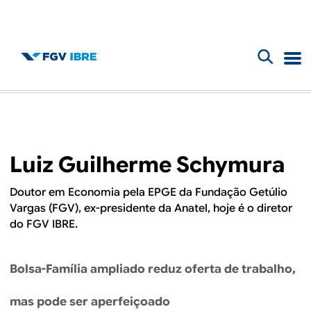
F
B
o
l
r
m
o
Luiz Guilherme Schymura
u
g
l
Doutor em Economia pela EPGE da Fundação Getúlio
Vargas (FGV), ex-presidente da Anatel, hoje é o diretor
d
á
do FGV IBRE.
r
o
i
Bolsa-Família ampliado reduz oferta de trabalho,
I
o
mas pode ser aperfeiçoado