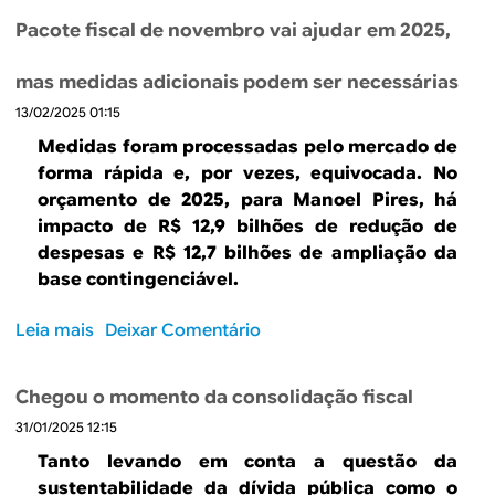
s
a
b
t
c
s
Pacote fiscal de novembro vai ajudar em 2025,
f
r
r
a
á
i
e
i
l
r
mas medidas adicionais podem ser necessárias
s
O
b
b
i
c
13/02/2025 01:15
f
u
r
o
a
e
t
a
Medidas foram processadas pelo mercado de
l
r
á
s
forma rápida e, por vezes, equivocada. No
,
t
r
i
orçamento de 2025, para Manoel Pires, há
m
a
i
l
impacto de R$ 12,9 bilhões de redução de
a
d
o
e
despesas e R$ 12,7 bilhões de ampliação da
s
e
n
i
base contingenciável.
h
a
o
r
á
l
B
o
Leia mais
s
Deixar Comentário
a
i
r
o
s
m
a
b
p
e
Chegou o momento da consolidação fiscal
s
r
e
n
i
31/01/2025 12:15
e
c
t
l
P
Tanto levando em conta a questão da
t
o
,
a
o
sustentabilidade da dívida pública como o