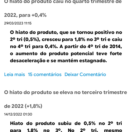
O hiato do produto caiu no quarto trimestre de
a
r
r
r
t
a
e
o
o
2022, para +0,4%
s
É
t
e
i
29/03/2023 11:15
a
r
c
l
f
i
O hiato do produto, que se tornou positivo no
o
e
a
m
2º tri (0,5%), cresceu para 1,8% no 3º tri e caiu
n
i
l
e
no 4º tri para 0,4%. A partir do 4º tri de 2014,
ô
r
t
s
o aumento do produto potencial teve forte
m
o
a
t
desaceleração e se mantém estagnado.
i
e
d
r
c
m
e
e
Leia mais
s
15 comentários
Deixar Comentário
o
2
o
d
o
d
0
f
e
b
a
2
e
O hiato do produto se eleva no terceiro trimestre
2
r
r
3
r
0
e
e
t
de 2022 (+1,8%)
2
O
g
a
3
14/12/2022 01:30
h
i
.
s
i
ã
Hiato do produto subiu de 0,5% no 2º tri
.
e
a
o
para 1,8% no 3º. No 2º tri, mesmo