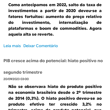
Q
Como antecipamos em 2022, salto da taxa de
u
investimentos a partir de 2020 deveu-se a
a
fatores fortuitos: aumento do preço relativo
n
do investimento, internalização de
t
plataformas e boom de commodities. Agora
o
aquela alta se reverte.
v
a
Leia mais
s
Deixar Comentário
l
o
e
b
o
PIB cresce acima do potencial: hiato positivo no
r
a
e
m
segundo trimestre
E
o
20/09/2023 03:00
a
r
t
Não se observava hiato do produto positivo
m
a
na economia brasileira desde o 2º trimestre
a
x
de 2014 (0,3%). O hiato positivo deveu-se ao
t
a
produto efetivo ter crescido 3,2% no
e
d