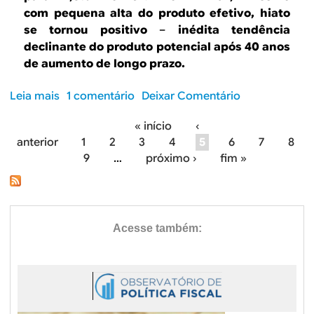
.
t
t
N
com pequena alta do produto efetivo, hiato
o
o
o
se tornou positivo
–
inédita tendência
r
d
r
declinante do produto potencial após 40 anos
n
o
d
de aumento de longo prazo.
a
p
e
n
r
s
Leia mais
s
1 comentário
Deixar Comentário
e
o
t
o
g
d
e
« início
‹
b
a
u
P
anterior
1
2
3
4
5
6
7
8
r
t
t
9
…
próximo ›
fim »
e
á
i
o
O
v
c
g
h
o
a
i
(
i
i
a
-
u
n
t
0
n
o
,
a
o
d
9
q
s
o
%
u
p
)