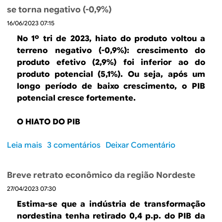
e
a
a
se torna negativo (-0,9%)
S
t
c
16/06/2023 07:15
o
o
o
j
p
No 1º tri de 2023, hiato do produto voltou a
m
a
o
terreno negativo (-0,9%): crescimento do
p
d
s
produto efetivo (2,9%) foi inferior ao do
e
e
i
produto potencial (5,1%). Ou seja, após um
s
v
t
longo período de baixo crescimento, o PIB
o
e
i
potencial cresce fortemente.
s
e
v
a
x
o
O HIATO DO PIB
t
p
n
u
l
o
Leia mais
s
3 comentários
Deixar Comentário
a
i
s
o
l
c
e
b
i
a
g
Breve retrato econômico da região Nordeste
r
z
r
u
27/04/2023 07:30
e
a
2
n
H
d
Estima-se que a indústria de transformação
0
d
i
o
nordestina tenha retirado 0,4 p.p. do PIB da
%
o