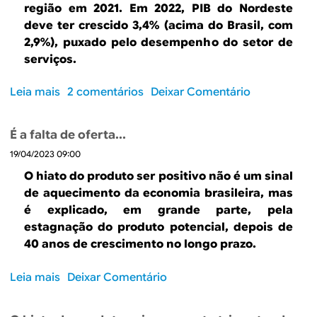
a
s
região em 2021. Em 2022, PIB do Nordeste
d
t
t
m
deve ter crescido 3,4% (acima do Brasil, com
o
r
o
e
2,9%), puxado pelo desempenho do setor de
c
i
d
n
serviços.
r
m
o
s
e
e
p
a
Leia mais
s
2 comentários
Deixar Comentário
s
s
r
l
o
c
t
o
m
b
i
r
d
e
É a falta de oferta...
r
m
e
u
n
19/04/2023 09:00
e
e
t
t
B
n
O hiato do produto ser positivo não é um sinal
o
e
r
t
de aquecimento da economia brasileira, mas
n
e
o
é explicado, em grande parte, pela
o
v
d
estagnação do produto potencial, depois de
p
e
o
40 anos de crescimento no longo prazo.
r
r
P
i
e
I
Leia mais
s
Deixar Comentário
m
t
B
o
e
r
b
b
i