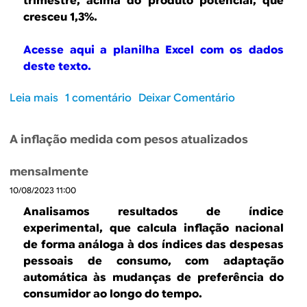
trimestre, acima do produto potencial, que
r
e
cresceu 1,3%.
n
i
o
n
Acesse aqui a planilha Excel com os dados
?
v
deste texto.
A
e
p
s
Leia mais
s
1 comentário
Deixar Comentário
e
t
o
n
i
b
a
m
A inflação medida com pesos atualizados
r
s
e
e
a
n
mensalmente
P
b
t
10/08/2023 11:00
I
r
o
B
a
Analisamos resultados de índice
,
c
ç
experimental, que calcula inflação nacional
h
r
o
de forma análoga à dos índices das despesas
e
e
s
pessoais de consumo, com adaptação
i
s
e
automática às mudanças de preferência do
n
c
b
?
consumidor ao longo do tempo.
e
e