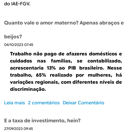
B
d
do IAE-FGV.
e
R
b
Quanto vale o amor materno? Apenas abraços e
E
u
beijos?
s
04/10/2023 07:45
c
Trabalho não pago de afazeres domésticos e
cuidados nas famílias, se contabilizado,
a
acrescentaria 13% ao PIB brasileiro. Nesse
trabalho, 65% realizado por mulheres, há
variações regionais, com diferentes níveis de
discriminação.
Leia mais
s
2 comentários
Deixar Comentário
o
b
E a taxa de investimento, hein?
r
27/09/2023 09:45
e