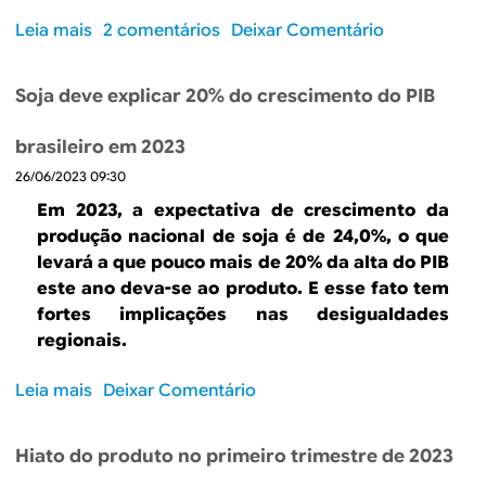
a
i
Leia mais
s
2 comentários
Deixar Comentário
c
j
o
i
o
b
m
s
Soja deve explicar 20% do crescimento do PIB
r
a
?
e
d
brasileiro em 2023
A
o
26/06/2023 09:30
i
p
n
Em 2023, a expectativa de crescimento da
o
f
produção nacional de soja é de 24,0%, o que
t
l
levará a que pouco mais de 20% da alta do PIB
e
a
este ano deva-se ao produto. E esse fato tem
n
ç
fortes implicações nas desigualdades
c
ã
regionais.
i
o
a
m
Leia mais
s
Deixar Comentário
l
e
o
:
d
b
h
i
Hiato do produto no primeiro trimestre de 2023
r
i
d