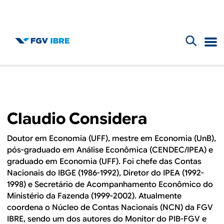
F
B
o
l
r
m
o
Claudio Considera
u
g
l
Doutor em Economia (UFF), mestre em Economia (UnB),
pós-graduado em Análise Econômica (CENDEC/IPEA) e
d
á
graduado em Economia (UFF). Foi chefe das Contas
r
Nacionais do IBGE (1986-1992), Diretor do IPEA (1992-
o
1998) e Secretário de Acompanhamento Econômico do
i
Ministério da Fazenda (1999-2002). Atualmente
I
o
coordena o Núcleo de Contas Nacionais (NCN) da FGV
IBRE, sendo um dos autores do Monitor do PIB-FGV e