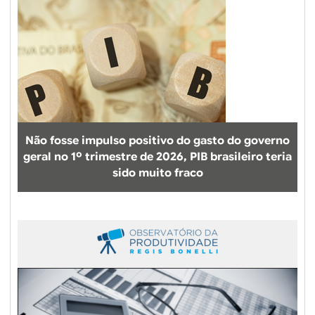
a
r
r
o
t
d
o
u
t
t
r
o
i
s
m
e
e
e
Não fosse impulso positivo do gasto do governo
s
l
geral no 1º trimestre de 2026, PIB brasileiro teria
t
e
sido muito fraco
r
v
e
a
d
n
e
o
2
t
0
e
2
r
2
c
,