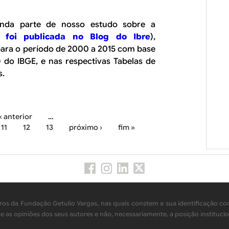
unda parte de nosso estudo sobre a
foi publicada no Blog do Ibre
),
ara o período de 2000 a 2015 com base
 do IBGE, e nas respectivas Tabelas de
s.
‹ anterior
…
11
12
13
próximo ›
fim »
os da Fundação Getulio Vargas, nas quais constem a sua identificação com
as opiniões dos seus autores e não, necessariamente, a posição institucio