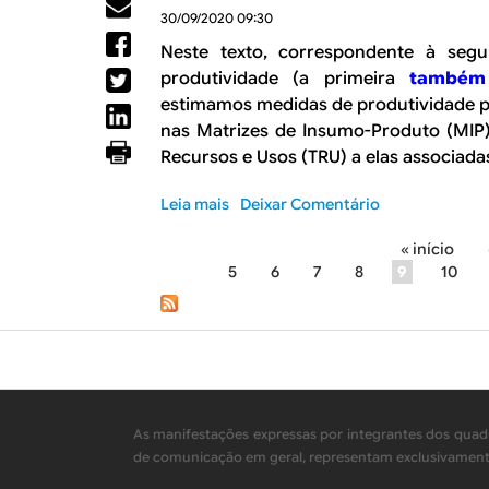
c
u
30/09/2020 09:30
e
o
t
E
Neste texto, correspondente à seg
v
o
m
produtividade (a primeira
também 
i
d
b
estimamos medidas de produtividade p
d
o
u
nas Matrizes de Insumo-Produto (MIP)
N
s
C
Recursos e Usos (TRU) a elas associada
c
N
a
/
Leia mais
d
s
Deixar Comentário
F
o
o
G
« início
c
b
P
V
5
6
7
8
9
10
a
r
e
p
e
á
o
i
O
g
d
t
q
o
a
u
i
B
l
e
n
A
h
é
C
u
P
As manifestações expressas por integrantes dos quadr
a
E
m
r
de comunicação em geral, representam exclusivamente 
s
N
a
o