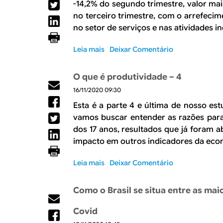
R
a
-14,2% do segundo trimestre, valor mais
no terceiro trimestre, com o arrefeci
l
E
no setor de serviços e nas atividades in
Leia mais
s
Deixar Comentário
o
b
O que é produtividade – 4
r
16/11/2020 09:30
e
H
Esta é a parte 4 e última de nosso es
i
vamos buscar entender as razões para
a
dos 17 anos, resultados que já foram 
t
impacto em outros indicadores da eco
o
n
Leia mais
s
Deixar Comentário
o
o
t
b
e
Como o Brasil se situa entre as m
r
r
e
c
Covid
O
e