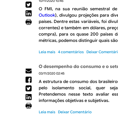
10/11/2020 10:45
q
i
u
r
O FMI, na sua reunião semestral de
e
o
Outlook
), divulgou projeções para di
é
t
países. Dentre estas variáveis, foi div
p
r
correntes) e também em dólares, preço
r
i
compra), para os quase 200 países 
o
m
d
métricas, podemos distinguir quais s
e
u
s
t
Leia mais
t
s
4 comentários
Deixar Comentár
i
r
o
v
e
b
O desempenho do consumo e o seto
i
d
r
d
03/11/2020 02:45
e
e
a
2
C
A estrutura de consumo dos brasileiro
d
0
o
pelo isolamento social, quer se
e
2
m
Pretendemos nesse texto avaliar e
–
0
o
informações objetivas e subjetivas.
4
é
o
d
B
Leia mais
s
Deixar Comentário
e
r
o