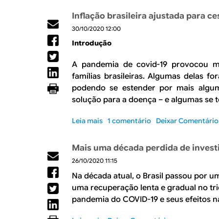
-
a
b
6
s
Inflação brasileira ajustada para 
r
,
i
30/10/2020 12:00
e
7
l
O
%
s
Introdução
d
e
e
s
A pandemia de covid-19 provocou 
s
i
famílias brasileiras. Algumas delas 
e
t
podendo se estender por mais alg
m
u
solução para a doença – e algumas se 
p
a
e
e
Leia mais
s
1 comentário
Deixar Comentário
n
n
o
h
t
b
o
r
Mais uma década perdida de inves
r
d
e
26/10/2020 11:15
e
o
a
I
c
s
Na década atual, o Brasil passou por u
n
o
m
uma recuperação lenta e gradual no tri
f
n
a
pandemia do COVID-19 e seus efeitos 
l
s
i
a
u
o