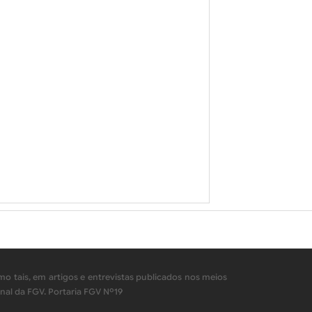
o tais, em artigos e entrevistas publicados nos meios
nal da FGV. Portaria FGV Nº19