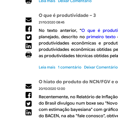
Leia mais
s
Deixar Comentário
ç
m
r
o
ã
o
e
b
o
e
O que é produtividade – 3
s
r
b
o
e
21/10/2020 08:45
e
r
s
c
M
a
No texto anterior, “
O que é produti
e
o
a
s
t
planejado, descrito no
primeiro texto
d
n
i
i
o
o
produtividades econômicas e produti
s
l
r
m
produtividades econômicas obtidas pe
u
e
d
i
as produtividades técnicas obtidas pela
m
i
e
a
a
r
s
s
Leia mais
d
s
1 comentário
Deixar Comentário
a
e
d
é
o
a
r
o
c
b
j
v
O hiato do produto do NCN/FGV e 
m
a
r
u
i
u
20/10/2020 12:00
d
e
s
ç
n
a
O
t
Recentemente, no Relatório de Inflaçã
o
d
p
q
a
s
do Brasil divulgou num boxe seu "Nov
o
e
u
d
n
com estimação bayesiana" com gráficos
r
e
a
o
do BACEN, na aba “fale conosco”, obtiv
d
é