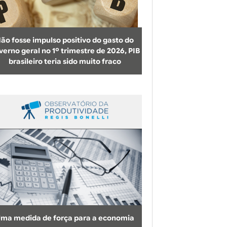
b
u
s
ão fosse impulso positivo do gasto do
c
verno geral no 1º trimestre de 2026, PIB
brasileiro teria sido muito fraco
a
ma medida de força para a economia