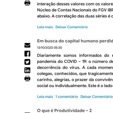
p
p
interação desses valores com os valor
i
p
a
ó
d
r
Núcleo de Contas Nacionais do FGV IBRE
r
s
a
o
abaixo. A correlação das duas séries é d
a
-
d
d
c
C
e
u
Leia mais
e
s
Deixar Comentário
o
i
t
s
o
v
n
i
t
b
i
Em busca do capital humano perdi
v
v
a
r
d
e
i
13/10/2020 05:30
d
e
s
d
e
O
Diariamente somos informados do 
t
a
c
h
pandemia do COVID – 19: o número d
i
d
o
i
decorrência do vírus. A cada momen
m
e
n
a
e
–
colegas, conhecidos, que tragicamen
s
t
n
3
carinho, alegrias, o prazer da convivên
u
o
t
m
d
social ou individualmente. Este é o la
o
o
o
s
p
p
Leia mais
s
1 comentário
Deixar Comentário
ó
r
o
s
o
b
O que é Produtividade – 2
-
d
r