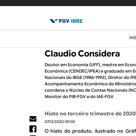
B
M
H
e
l
Claudio Considera
n
o
u
Doutor em Economia (UFF), mestre em Econ
Econômica (CENDEC/IPEA) e graduado em Ec
p
g
Nacionais do IBGE (1986-1992), Diretor do IP
r
Acompanhamento Econômico do Ministério 
d
i
coordena o Núcleo de Contas Nacionais (NC
Monitor do PIB-FGV e do IAE-FGV.
o
n
c
I
Hiato no terceiro trimestre de 2020
i
07/12/2020 09:00
B
p
O hiato do produto, ilustrado no Gráf