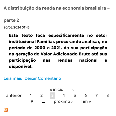
e
b
d
A distribuição da renda na economia brasileira –
r
a
e
i
parte 2
A
n
20/08/2024 01:45
d
d
i
Este texto foca especificamente no setor
ú
s
institucional Famílias procurando analisar, no
s
t
período de 2000 a 2021, da sua participação
t
r
na geração do Valor Adicionado Bruto até sua
r
i
participação nas rendas nacional e
i
b
disponível.
a
u
d
i
Leia mais
s
Deixar Comentário
e
ç
o
t
ã
« início
‹
b
r
o
P
anterior
1
2
3
4
5
6
7
8
r
a
d
9
…
próximo ›
fim »
e
n
á
a
A
s
r
g
d
f