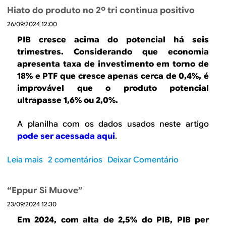
b
l
u
Hiato do produto no 2º tri continua positivo
r
u
t
26/09/2024 12:00
e
ç
o
H
õ
PIB cresce acima do potencial há seis
c
i
e
trimestres. Considerando que economia
o
a
s
apresenta taxa de investimento em torno de
n
t
d
18% e PTF que cresce apenas cerca de 0,4%, é
t
o
i
improvável que o produto potencial
i
p
s
ultrapasse 1,6% ou 2,0%.
n
o
t
u
s
i
A planilha com os dados usados neste artigo
o
i
n
pode ser acessada aqui
.
u
t
t
p
i
a
Leia mais
s
2 comentários
Deixar Comentário
o
v
s
o
s
o
d
b
i
h
e
“Eppur Si Muove”
r
t
á
P
23/09/2024 12:30
e
i
s
I
H
v
Em 2024, com alta de 2,5% do PIB, PIB per
e
B