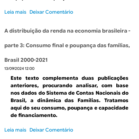
M
d
a
c
u
o
s
Leia mais
s
Deixar Comentário
o
o
s
o
n
v
ú
b
t
e
l
A distribuição da renda na economia brasileira -
r
i
”
t
e
n
i
parte 3: Consumo final e poupança das famílias,
A
u
m
p
a
o
Brasil 2000-2021
r
p
s
13/09/2024 12:00
o
o
3
d
s
Este texto complementa duas publicações
0
u
i
anteriores,
procurando analisar, com base
a
t
t
nos dados do Sistema de Contas Nacionais do
n
i
i
Brasil, a dinâmica das Famílias. Tratamos
o
v
v
aqui do seu consumo, poupança e capacidade
s
i
o
de financiamento.
d
a
Leia mais
s
Deixar Comentário
d
o