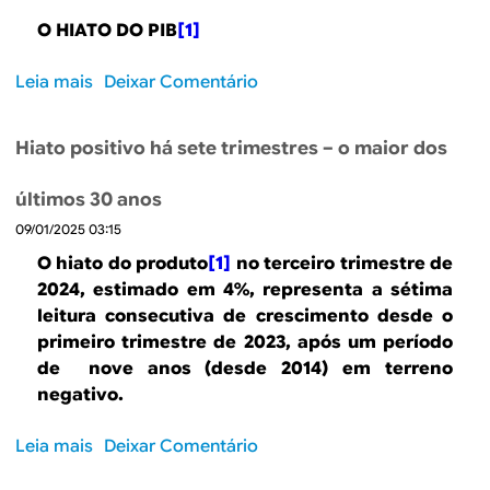
s
d
a
O HIATO DO PIB
[1]
i
a
s
l
R
i
Leia mais
s
Deixar Comentário
(
e
l
o
1
g
e
b
9
i
i
Hiato positivo há sete trimestres – o maior dos
r
9
ã
r
e
7
o
o
últimos 30 anos
O
-
S
s
09/01/2025 03:15
h
2
u
i
0
O hiato do produto
[1]
no terceiro trimestre de
l
a
2
2024, estimado em 4%, representa a sétima
:
t
4
leitura consecutiva de crescimento desde o
t
o
)
primeiro trimestre de 2023, após um período
r
d
de nove anos (desde 2014) em terreno
ê
o
negativo.
s
p
e
r
Leia mais
s
Deixar Comentário
v
o
o
o
d