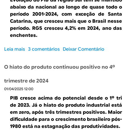
Evolução do PIB da região Sul tem se mantido
p
m
abaixo da nacional ao longo de quase todo o
o
é
período 2001-2024, com exceção de Santa
r
r
Catarina, que cresceu mais que o Brasil nesse
r
c
período. RGS cresceu 4,2% em 2024, ano das
e
i
enchentes.
g
o
i
e
Leia mais
s
3 comentários
Deixar Comentário
õ
x
o
e
t
b
s
e
O hiato do produto continuou positivo no 4º
r
e
r
e
E
i
trimestre de 2024
E
s
o
01/04/2025 12:00
c
t
r
o
a
PIB cresce acima do potencial desde o 1º tri
d
n
d
de 2023. Já o hiato do produto industrial está
o
o
o
em zero, após três trimestres positivos. Maior
B
m
s
dificuldade para o crescimento brasileiro pós-
r
i
b
1980 está na estagnação das produtividades.
a
a
r