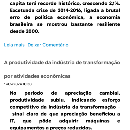
i
o
capita terá recorde histórico, crescendo 2,1%.
t
n
a
n
Excetuada crise de 2014-2016, ligada a brutal
e
a
t
o
erro de política econômica, a economia
t
s
o
4
brasileira se mostrou bastante resiliente
r
ú
d
º
desde 2000.
i
l
o
t
m
t
p
r
Leia mais
s
Deixar Comentário
e
i
r
i
o
s
m
o
m
b
t
a
d
e
A produtividade da indústria de transformação
r
r
s
u
s
e
e
d
t
t
por atividades econômicas
“
s
u
o
r
17/09/2024 10:30
E
–
a
n
e
p
o
s
No período de apreciação cambial,
o
d
p
m
d
produtividade subiu, indicando esforço
2
e
u
a
é
competitivo da indústria da transformação
–
º
2
r
i
c
sinal claro de que apreciação beneficiou a
t
0
S
o
a
IT, que pôde adquirir máquinas e
r
2
i
r
d
equipamentos a preços reduzidos.
i
4