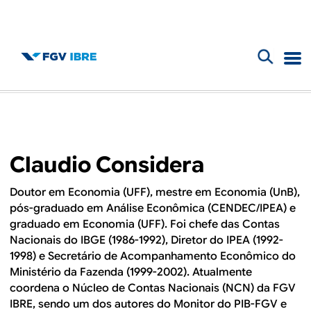
F
B
o
l
r
m
o
Claudio Considera
u
g
l
Doutor em Economia (UFF), mestre em Economia (UnB),
pós-graduado em Análise Econômica (CENDEC/IPEA) e
d
á
graduado em Economia (UFF). Foi chefe das Contas
r
Nacionais do IBGE (1986-1992), Diretor do IPEA (1992-
o
1998) e Secretário de Acompanhamento Econômico do
i
Ministério da Fazenda (1999-2002). Atualmente
I
o
coordena o Núcleo de Contas Nacionais (NCN) da FGV
IBRE, sendo um dos autores do Monitor do PIB-FGV e