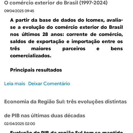
O comércio exterior do Brasil (1997-2024)
r
09/04/2025 09:45
e
O
A partir da base de dados do Icomex, avalia-
c
se a evolução do comércio exterior do Brasil
o
nos últimos 28 anos: corrente de comércio,
m
saldos de exportação e importação entre os
é
três maiores parceiros e bens
r
comercializados.
c
i
Principais resultados
o
e
Leia mais
s
Deixar Comentário
x
o
t
b
e
Economia da Região Sul: três evoluções distintas
r
r
e
i
de PIB nas últimas duas décadas
O
o
02/04/2025 02:00
c
r
o