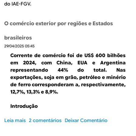
B
d
do IAE-FGV.
e
R
b
O comércio exterior por regiões e Estados
E
u
brasileiros
s
29/04/2025 05:45
c
Corrente de comércio foi de US$ 600 bilhões
em 2024, com China, EUA e Argentina
a
representando 44% do total. Nas
exportações, soja em grão, petróleo e minério
de ferro corresponderam a, respectivamente,
12,7%, 13,3% e 8,9%.
Introdução
Leia mais
s
2 comentários
Deixar Comentário
o
b