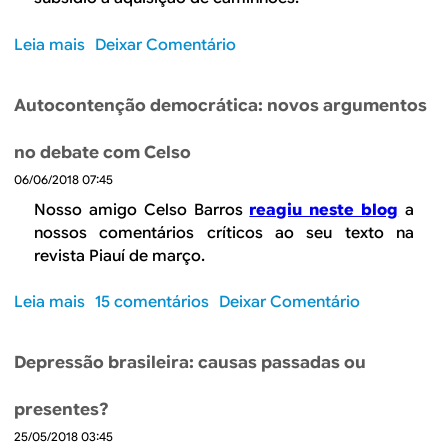
s
s
a
c
Leia mais
s
Deixar Comentário
s
a
o
d
m
b
a
Autocontenção democrática: novos argumentos
i
r
g
n
e
r
no debate com Celso
h
A
a
o
06/06/2018 07:45
i
n
n
n
Nosso amigo Celso Barros
reagiu neste blog
a
d
e
d
nossos comentários críticos ao seu texto na
e
i
a
revista Piauí de março.
r
r
o
e
o
t
Leia mais
s
15 comentários
Deixar Comentário
c
s
e
o
e
:
m
b
s
e
Depressão brasileira: causas passadas ou
a
r
s
r
d
e
ã
r
presentes?
o
A
o
o
s
25/05/2018 03:45
u