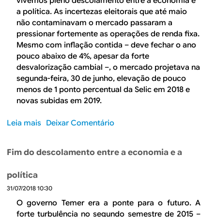
vivemos pleno descolamento entre a economia e
r
r
a política. As incertezas eleitorais que até maio
e
r
não contaminavam o mercado passaram a
v
i
pressionar fortemente as operações de renda fixa.
i
d
Mesmo com inflação contida – deve fechar o ano
d
a
pouco abaixo de 4%, apesar da forte
e
d
desvalorização cambial –, o mercado projetava na
n
e
segunda-feira, 30 de junho, elevação de pouco
c
g
menos de 1 ponto percentual da Selic em 2018 e
i
a
novas subidas em 2019.
á
t
r
o
Leia mais
s
Deixar Comentário
i
e
o
o
r
b
Fim do descolamento entre a economia e a
n
a
r
o
t
e
B
política
o
P
r
e
31/07/2018 10:30
o
a
n
r
O governo Temer era a ponte para o futuro. A
s
t
q
forte turbulência no segundo semestre de 2015 –