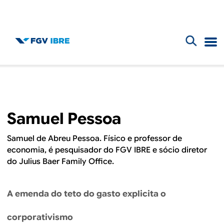
F
B
o
l
r
m
o
Samuel Pessoa
u
g
l
Samuel de Abreu Pessoa. Físico e professor de
economia, é pesquisador do FGV IBRE e sócio diretor
d
á
do Julius Baer Family Office.
r
o
i
A emenda do teto do gasto explicita o
I
o
corporativismo