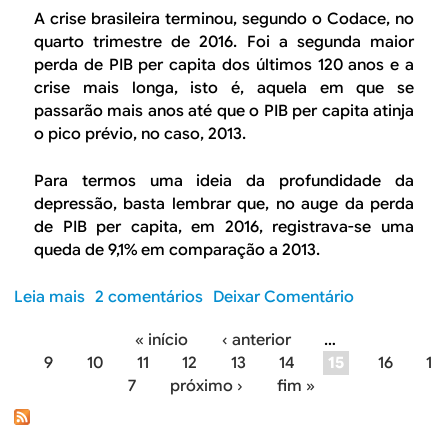
b
s
c
t
A crise brasileira terminou, segundo o Codace, no
r
d
a
o
quarto trimestre de 2016. Foi a segunda maior
a
a
m
c
perda de PIB per capita dos últimos 120 anos e a
s
n
i
o
crise mais longa, isto é, aquela em que se
i
o
n
n
passarão mais anos até que o PIB per capita atinja
l
v
h
t
o pico prévio, no caso, 2013.
e
a
õ
e
i
m
e
n
Para termos uma ideia da profundidade da
r
a
s
ç
depressão, basta lembrar que, no auge da perda
a
t
:
ã
de PIB per capita, em 2016, registrava-se uma
?
r
d
o
queda de 9,1% em comparação a 2013.
i
e
d
z
b
e
Leia mais
s
2 comentários
Deixar Comentário
e
a
m
o
e
t
o
« início
‹ anterior
…
b
s
e
P
c
9
10
11
12
13
14
15
16
1
r
g
c
r
7
próximo ›
fim »
e
á
o
o
á
D
t
m
t
g
e
a
B