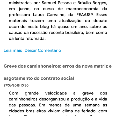
2
o
ministradas por Samuel Pessoa e Bráulio Borges,
a
r
0
d
em junho, no curso de macroeconomia da
e
1
e
professora Laura Carvalho, da FEA/USP. Esses
i
9
s
materiais trazem uma atualização do debate
n
?
c
ocorrido neste blog há quase um ano, sobre as
f
o
causas da recessão recente brasileira, bem como
l
l
da lenta retomada.
a
a
ç
m
Leia mais
s
Deixar Comentário
ã
e
o
o
n
b
a
Greve dos caminhoneiros: erros da nova matriz e
t
r
m
o
e
e
esgotamento do contrato social
e
Q
r
n
27/06/2018 10:30
u
i
t
a
Com grande velocidade a greve dos
c
r
i
caminhoneiros desorganizou a produção e a vida
a
e
s
das pessoas. Em menos de uma semana as
n
a
f
cidades brasileiras viviam clima de feriado, com
a
e