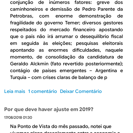
p
conjunção de inúmeros fatores: greve dos
c
a
caminhoneiros e demissão de Pedro Parente da
i
c
Petrobras, com enorme demonstração de
t
t
fragilidade do governo Temer; diversos gestores
a
o
respeitados do mercado financeiro apostando
o
d
que o país não irá arrumar o desequilíbrio fiscal
c
o
em seguida às eleições; pesquisas eleitorais
o
e
apontando as enormes dificuldades, naquele
r
l
momento, de consolidação da candidatura de
p
e
Geraldo Alckmin (fato revertido posteriormente);
o
v
contágio de países emergentes – Argentina e
r
a
Turquia – com crises claras de balanço de p
a
d
t
o
Leia mais
s
1 comentário
Deixar Comentário
i
g
o
v
a
b
i
Por que deve haver ajuste em 2019?
s
r
s
t
17/08/2018 01:30
e
m
o
C
Na Ponto de Vista do mês passado, notei que
o
p
o