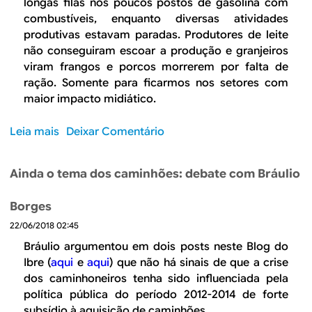
o
longas filas nos poucos postos de gasolina com
c
r
combustíveis, enquanto diversas atividades
o
a
produtivas estavam paradas. Produtores de leite
n
m
não conseguiram escoar a produção e granjeiros
o
a
viram frangos e porcos morrerem por falta de
m
s
ração. Somente para ficarmos nos setores com
i
v
maior impacto midiático.
a
e
e
r
Leia mais
s
Deixar Comentário
a
d
o
p
a
b
o
Ainda o tema dos caminhões: debate com Bráulio
d
r
l
e
e
í
Borges
i
G
t
r
22/06/2018 02:45
r
i
a
e
Bráulio argumentou em dois posts neste Blog do
c
s
v
Ibre (
aqui
e
aqui
) que não há sinais de que a crise
a
c
e
dos caminhoneiros tenha sido influenciada pela
a
d
política pública do período 2012-2014 de forte
u
o
subsídio à aquisição de caminhões.