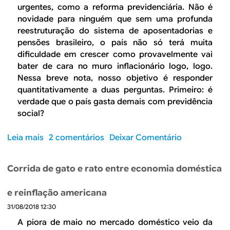
d
urgentes, como a reforma previdenciária. Não é
a
novidade para ninguém que sem uma profunda
d
reestruturação do sistema de aposentadorias e
o
pensões brasileiro, o país não só terá muita
t
dificuldade em crescer como provavelmente vai
e
bater de cara no muro inflacionário logo, logo.
t
Nessa breve nota, nosso objetivo é responder
o
quantitativamente a duas perguntas. Primeiro: é
d
verdade que o país gasta demais com previdência
o
social?
g
a
Leia mais
s
2 comentários
Deixar Comentário
s
o
t
b
Corrida de gato e rato entre economia doméstica
o
r
e
e
e reinflação americana
x
O
p
31/08/2018 12:30
i
l
m
A piora de maio no mercado doméstico veio da
i