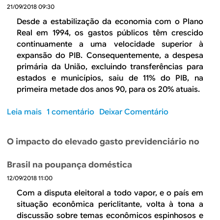
B
d
21/09/2018 09:30
e
R
Desde a estabilização da economia com o Plano
Real em 1994, os gastos públicos têm crescido
b
E
continuamente a uma velocidade superior à
u
expansão do PIB. Consequentemente, a despesa
primária da União, excluindo transferências para
s
estados e municípios, saiu de 11% do PIB, na
c
primeira metade dos anos 90, para os 20% atuais.
a
Leia mais
s
1 comentário
Deixar Comentário
o
b
O impacto do elevado gasto previdenciário no
r
e
Brasil na poupança doméstica
A
12/09/2018 11:00
e
m
Com a disputa eleitoral a todo vapor, e o país em
e
situação econômica periclitante, volta à tona a
n
discussão sobre temas econômicos espinhosos e