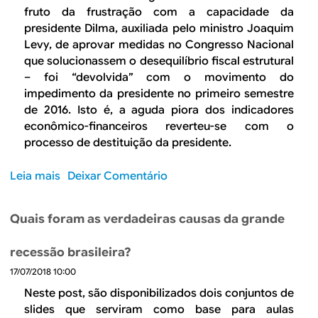
i
r
u
fruto da frustração com a capacidade da
l
e
e
presidente Dilma, auxiliada pelo ministro Joaquim
n
e
d
Levy, de aprovar medidas no Congresso Nacional
a
c
e
que solucionassem o desequilíbrio fiscal estrutural
p
o
v
– foi “devolvida” com o movimento do
o
n
e
impedimento da presidente no primeiro semestre
u
o
h
de 2016. Isto é, a aguda piora dos indicadores
p
m
a
econômico-financeiros reverteu-se com o
a
i
v
processo de destituição da presidente.
n
a
e
ç
d
r
Leia mais
s
Deixar Comentário
a
o
a
o
d
m
j
b
o
Quais foram as verdadeiras causas da grande
é
u
r
m
s
s
e
é
t
recessão brasileira?
t
F
s
i
e
17/07/2018 10:00
i
t
c
e
m
Neste post, são disponibilizados dois conjuntos de
i
a
m
d
slides que serviram como base para aulas
c
e