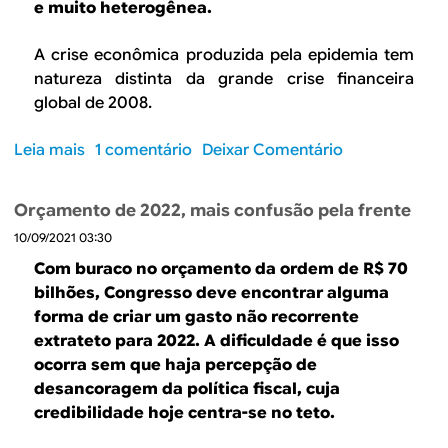
e muito heterogênea.
l
o
v
d
e
A crise econômica produzida pela epidemia tem
o
r
natureza distinta da grande crise financeira
s
m
global de 2008.
c
e
h
l
Leia mais
s
1 comentário
Deixar Comentário
o
h
o
q
o
b
u
Orçamento de 2022, mais confusão pela frente
r
e
10/09/2021 03:30
e
s
C
Com buraco no orçamento da ordem de R$ 70
e
r
bilhões, Congresso deve encontrar alguma
n
i
forma de criar um gasto não recorrente
o
s
extrateto para 2022. A dificuldade é que isso
r
e
ocorra sem que haja percepção de
m
s
a
desancoragem da política fiscal, cuja
e
l
credibilidade hoje centra-se no teto.
x
i