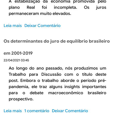
d
A estabilização da economia promovida pelo
i
i
plano Real foi incompleta. Os juros
s
v
permaneceram muito elevados.
e
i
e
d
Leia mais
s
Deixar Comentário
c
a
o
o
m
b
n
Os determinantes do juro de equilíbrio brasileiro
e
r
ô
n
e
m
em 2001-2019
t
J
i
o
22/04/2021 03:45
u
c
p
r
Ao longo do ano passado, nós produzimos um
a
ú
o
Trabalho para Discussão com o título deste
:
b
s
post.
Embora o trabalho aborde o período pré-
p
l
n
r
pandemia, ele traz alguns
insights
importantes
i
o
i
para o debate macroeconômico brasileiro
c
B
m
prospectivo.
o
r
e
a
i
Leia mais
s
1 comentário
Deixar Comentário
s