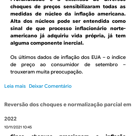
B
d
choques de preços sensibilizaram todas as
e
R
medidas de núcleo da inflação americana.
b
Alta dos núcleos pode ser entendida como
E
sinal de que processo inflacionário norte-
u
americano já adquiriu vida própria, já tem
s
alguma componente inercial.
c
Os últimos dados de inflação dos EUA – o índice
a
de preço ao consumidor de setembro –
trouxeram muita preocupação.
Leia mais
s
Deixar Comentário
o
b
Reversão dos choques e normalização parcial em
r
e
2022
I
10/11/2021 10:45
n
f