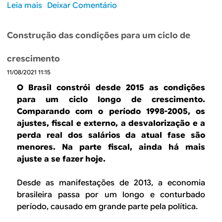
ó
z
Leia mais
s
Deixar Comentário
g
a
o
e
ç
b
n
Construção das condições para um ciclo de
ã
r
a
o
e
s
crescimento
p
O
e
a
11/08/2021 11:15
r
e
r
ç
O Brasil constrói desde 2015 as condições
n
c
a
para um ciclo longo de crescimento.
d
i
m
Comparando com o período 1998-2005, os
ó
a
e
ajustes, fiscal e externo, a desvalorização e a
g
l
n
perda real dos salários da atual fase são
e
e
t
menores. Na parte fiscal, ainda há mais
n
m
o
ajuste a se fazer hoje.
a
2
d
s
0
e
Desde as manifestações de 2013, a economia
2
2
brasileira passa por um longo e conturbado
2
0
período, causado em grande parte pela política.
2