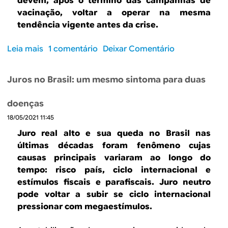
devem, após o término das campanhas de
o
g
e
vacinação, voltar a operar na mesma
C
r
c
tendência vigente antes da crise.
o
a
r
m
f
e
Leia mais
s
1 comentário
Deixar Comentário
p
i
s
o
e
a
c
b
r
d
i
Juros no Brasil: um mesmo sintoma para duas
r
j
a
m
e
m
e
doenças
P
e
n
18/05/2021 11:45
a
l
t
n
Juro real alto e sua queda no Brasil nas
h
o
d
últimas décadas foram fenômeno cujas
o
e
causas principais variaram ao longo do
r
m
tempo: risco país, ciclo internacional e
a
i
estímulos fiscais e parafiscais. Juro neutro
n
a
pode voltar a subir se ciclo internacional
o
e
pressionar com megaestímulos.
e
c
n
r