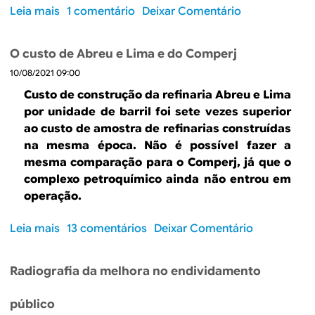
2
Leia mais
s
1 comentário
Deixar Comentário
,
o
m
b
a
O custo de Abreu e Lima e do Comperj
r
i
10/08/2021 09:00
e
s
C
Custo de construção da refinaria Abreu e Lima
c
o
por unidade de barril foi sete vezes superior
o
n
ao custo de amostra de refinarias construídas
n
s
na mesma época. Não é possível fazer a
f
t
u
mesma comparação para o Comperj, já que o
r
s
complexo petroquímico ainda não entrou em
u
ã
operação.
ç
o
ã
p
Leia mais
s
13 comentários
Deixar Comentário
o
e
o
d
l
b
a
Radiografia da melhora no endividamento
a
r
s
f
e
c
público
r
O