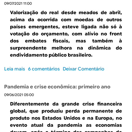
o
e
09/07/2021 11:00
c
n
n
u
Valorização do real desde meados de abril,
d
t
s
acima da ocorrida com moedas de outros
i
e
t
países emergentes, esteve ligada não só à
ç
o
votação do orçamento, com alívio no front
õ
d
dos embates fiscais, mas também à
e
e
surpreendente melhora na dinâmica do
s
A
endividamento público brasileiro.
p
b
a
r
Leia mais
s
6 comentários
Deixar Comentário
r
e
o
a
u
b
u
e
Pandemia e crise econômica: primeiro ano
r
m
L
09/06/2021 05:00
e
c
i
R
i
Diferentemente da grande crise financeira
m
a
c
global, que produziu perda permanente de
a
d
l
produto nos Estados Unidos e na Europa, no
e
i
o
evento atual da pandemia as economias
d
o
d