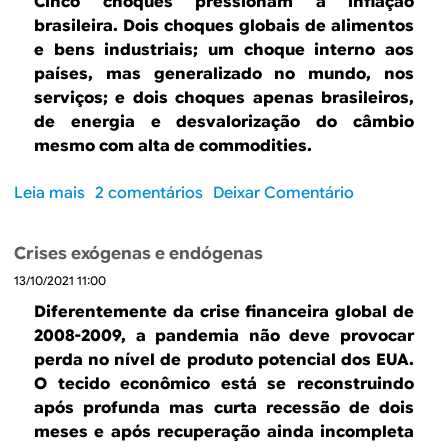
Cinco choques pressionam a inflação
l
brasileira. Dois choques globais de alimentos
a
e bens industriais; um choque interno aos
ç
países, mas generalizado no mundo, nos
ã
serviços; e dois choques apenas brasileiros,
o
de energia e desvalorização do câmbio
a
mesmo com alta de commodities.
m
e
Leia mais
s
2 comentários
Deixar Comentário
r
o
i
b
c
Crises exógenas e endógenas
r
a
13/10/2021 11:00
e
n
R
Diferentemente da crise financeira global de
a
e
2008-2009, a pandemia não deve provocar
:
v
perda no nível de produto potencial dos EUA.
s
e
O tecido econômico está se reconstruindo
i
r
após profunda mas curta recessão de dois
n
s
meses e após recuperação ainda incompleta
a
ã