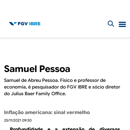
F
B
o
l
r
m
o
Samuel Pessoa
u
g
l
Samuel de Abreu Pessoa. Físico e professor de
economia, é pesquisador do FGV IBRE e sócio diretor
d
á
do Julius Baer Family Office.
r
o
i
Inflação americana: sinal vermelho
I
o
25/11/2021 09:30
Profundidade e a extensão de diversos