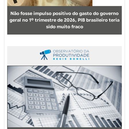
r
o
a
j
Não fosse impulso positivo do gasto do governo
d
u
geral no 1º trimestre de 2026, PIB brasileiro teria
u
r
sido muito fraco
a
o
s
d
d
e
o
e
e
q
n
u
ç
i
a
l
s
í
b
r
i
o
b
r