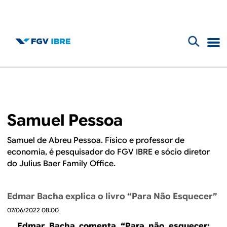
F
B
o
l
r
m
o
Samuel Pessoa
u
g
l
Samuel de Abreu Pessoa. Físico e professor de
economia, é pesquisador do FGV IBRE e sócio diretor
d
á
do Julius Baer Family Office.
r
o
i
Edmar Bacha explica o livro “Para Não Esquecer”
I
o
07/06/2022 08:00
Edmar Bacha comenta “Para não esquecer: