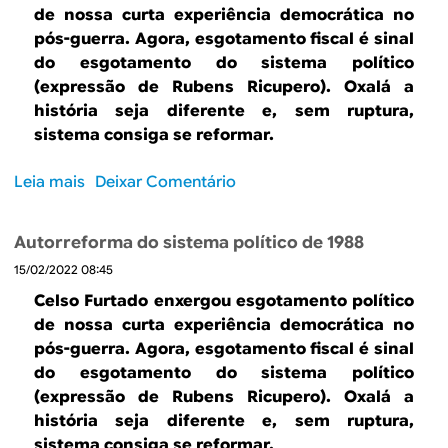
a
â
de nossa curta experiência democrática no
r
i
m
pós-guerra. Agora, esgotamento fiscal é sinal
o
s
b
do esgotamento do sistema político
d
i
(expressão de Rubens Ricupero). Oxalá a
u
o
t
história seja diferente e, sem ruptura,
:
i
sistema consiga se reformar.
v
v
o
a
Leia mais
s
Deixar Comentário
l
d
o
t
o
b
a
Autorreforma do sistema político de 1988
q
r
à
15/02/2022 08:45
u
e
n
e
A
Celso Furtado enxergou esgotamento político
o
o
u
de nossa curta experiência democrática no
r
B
t
pós-guerra. Agora, esgotamento fiscal é sinal
m
r
o
do esgotamento do sistema político
a
a
r
(expressão de Rubens Ricupero). Oxalá a
l
s
r
história seja diferente e, sem ruptura,
i
i
e
sistema consiga se reformar.
d