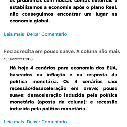
os problemas com nossas contas externas e
r
estabilizamos a economia após o plano Real,
B
não conseguimos encontrar um lugar na
a
economia global.
c
h
Leia mais
s
Deixar Comentário
a
o
e
b
x
Fed acredita em pouso suave. A coluna não mais
r
p
13/04/2022 03:00
e
l
B
Há hoje 4 cenários para economia dos EUA,
i
r
baseados na inflação e na resposta da
c
a
política monetária. Os 4 cenários são:
a
s
recessão/desaceleração em breve; pouso
o
i
suave; desaceleração induzida pela política
l
l
monetária (aposta da coluna); e recessão
i
n
induzida pela política monetária.
v
o
r
l
Leia mais
s
Deixar Comentário
o
o