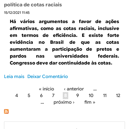
e
2
política de cotas raciais
8
D
2
8
15/12/2021 11:45
e
s
Há vários argumentos a favor de ações
e
afirmativas, como as cotas raciais, inclusive
m
em termos de eficiência. E existe forte
p
evidência no Brasil de que as cotas
e
aumentaram a participação de pretos e
n
pardos nas universidades federais.
h
Congresso deve dar continuidade às cotas.
o
d
Leia mais
s
Deixar Comentário
a
o
e
« início
‹ anterior
…
b
c
P
4
5
6
7
8
9
10
11
12
r
o
…
próximo ›
fim »
e
á
n
P
o
g
o
m
r
i
i