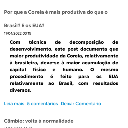
o
“
n
b
P
g
Por que a Coreia é mais produtiva do que o
r
a
o
e
r
p
Brasil? E os EUA?
F
a
r
11/04/2022 03:15
e
N
a
d
ã
Com técnica de decomposição de
z
a
o
desenvolvimento, este post documenta que
o
c
E
maior produtividade da Coreia, relativamente
r
s
à brasileira, deve-se à maior acumulação de
e
q
capital físico e humano. O mesmo
d
u
procedimento é feito para os EUA
i
e
relativamente ao Brasil, com resultados
t
c
diversos.
a
e
e
r
Leia mais
s
5 comentários
Deixar Comentário
m
”
o
p
b
o
Câmbio: volta à normalidade
r
u