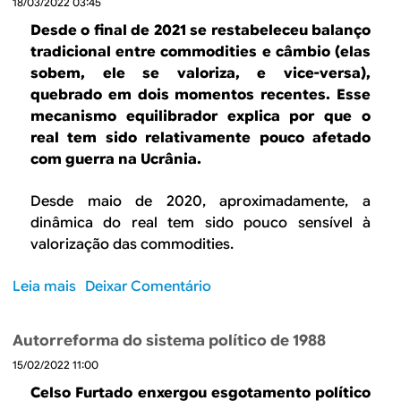
18/03/2022 03:45
e
s
P
Desde o final de 2021 se restabeleceu balanço
o
o
tradicional entre commodities e câmbio (elas
s
r
sobem, ele se valoriza, e vice-versa),
u
q
quebrado em dois momentos recentes. Esse
a
u
mecanismo equilibrador explica por que o
v
e
real tem sido relativamente pouco afetado
e
a
com guerra na Ucrânia.
.
C
A
o
c
Desde maio de 2020, aproximadamente, a
r
o
dinâmica do real tem sido pouco sensível à
e
l
valorização das commodities.
i
u
a
n
Leia mais
s
Deixar Comentário
é
a
o
m
n
b
a
Autorreforma do sistema político de 1988
ã
r
i
o
15/02/2022 11:00
e
s
m
C
Celso Furtado enxergou esgotamento político
p