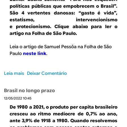
B
d
políticas públicas que empobrecem o Brasil”.
e
R
São 4 vertentes danosas: “gasto é vida”,
b
estatismo, intervencionismo
E
e protecionismo. Clique abaixo para ler o
u
artigo na Folha de São Paulo.
s
Leia o artigo de Samuel Pessôa na Folha de São
c
Paulo
neste link
.
a
Leia mais
s
Deixar Comentário
o
b
Brasil no longo prazo
r
12/05/2022 10:45
e
E
De 1980 a 2021, o produto per capita brasileiro
d
cresceu ao ritmo medíocre de 0,7% ao ano,
m
ante 3,9% de 1918 a 1980. Quando resolvemos
a