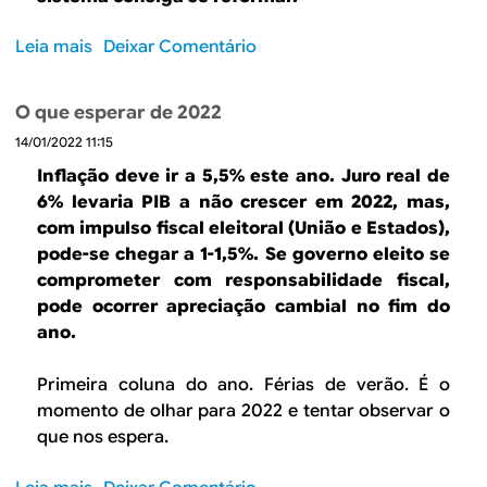
l
f
a
?
o
Leia mais
s
Deixar Comentário
d
E
r
o
e
o
m
b
s
a
O que esperar de 2022
r
E
d
14/01/2022 11:15
e
U
o
A
Inflação deve ir a 5,5% este ano. Juro real de
A
s
u
6% levaria PIB a não crescer em 2022, mas,
?
i
t
com impulso fiscal eleitoral (União e Estados),
s
o
pode-se chegar a 1-1,5%. Se governo eleito se
t
r
comprometer com responsabilidade fiscal,
e
r
pode ocorrer apreciação cambial no fim do
m
e
ano.
a
f
p
o
Primeira coluna do ano. Férias de verão. É o
o
r
l
momento de olhar para 2022 e tentar observar o
m
í
que nos espera.
a
t
d
i