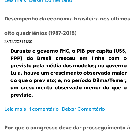
Leia mais
s
Deixar Comentário
o
c
o
s
o
b
i
Desempenho da economia brasileira nos últimos
d
r
s
e
e
t
oito quadriênios (1987-2018)
1
O
e
9
28/12/2021 11:30
q
m
8
u
Durante o governo FHC, o PIB per capita (US$,
a
8
e
PPP) do Brasil cresceu em linha com o
p
e
previsto pela média dos modelos; no governo
o
s
Lula, houve um crescimento observado maior
l
p
í
do que o previsto; e, no período Dilma/Temer,
e
t
um crescimento observado menor do que o
r
i
previsto.
a
c
r
o
Leia mais
s
1 comentário
Deixar Comentário
d
d
o
e
e
b
2
Por que o congresso deve dar prosseguimento à
1
r
0
9