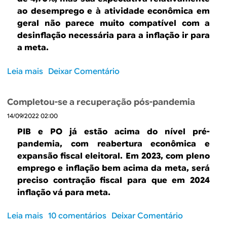
t
o
ao desemprego e à atividade econômica em
ã
m
geral não parece muito compatível com a
o
e
desinflação necessária para a inflação ir para
r
n
a meta.
u
d
i
á
Leia mais
s
Deixar Comentário
m
v
o
a
e
b
s
l
Completou-se a recuperação pós-pandemia
r
s
e
14/09/2022 02:00
e
i
p
I
PIB e PO já estão acima do nível pré-
m
o
n
pandemia, com reabertura econômica e
s
c
expansão fiscal eleitoral. Em 2023, com pleno
s
o
emprego e inflação bem acima da meta, será
í
n
preciso contração fiscal para que em 2024
v
s
inflação vá para meta.
e
i
l
s
Leia mais
s
10 comentários
Deixar Comentário
t
t