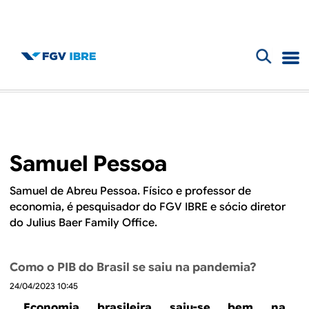
F
B
o
l
r
m
o
Samuel Pessoa
u
g
l
Samuel de Abreu Pessoa. Físico e professor de
economia, é pesquisador do FGV IBRE e sócio diretor
d
á
do Julius Baer Family Office.
r
o
i
Como o PIB do Brasil se saiu na pandemia?
I
o
24/04/2023 10:45
Economia brasileira saiu-se bem na