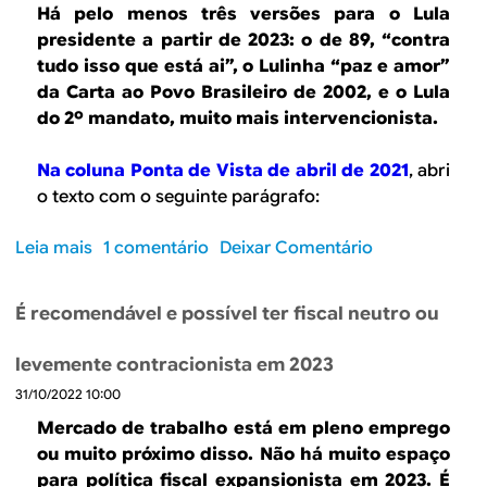
P
o
Há pelo menos três versões para o Lula
o
o
v
presidente a partir de 2023: o de 89, “contra
J
r
e
tudo isso que está ai”, o Lulinha “paz e amor”
o
q
r
da Carta ao Povo Brasileiro de 2002, e o Lula
b
u
n
do 2º mandato, muito mais intervencionista.
i
e
o
m
a
L
Na coluna Ponta de Vista de abril de 2021
, abri
h
u
o texto com o seguinte parágrafo:
e
l
r
a
Leia mais
s
1 comentário
Deixar Comentário
a
o
n
b
ç
É recomendável e possível ter fiscal neutro ou
r
a
e
d
levemente contracionista em 2023
C
e
31/10/2022 10:00
o
B
m
Mercado de trabalho está em pleno emprego
o
q
ou muito próximo disso. Não há muito espaço
l
u
para política fiscal expansionista em 2023. É
s