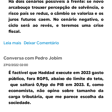
P
d
Há dois cenários possíveis à frente: se novo
c
o
e
arcabouço trouxer percepção de solvência, o
a
s
m
risco país se reduz, o câmbio se valoriza e os
n
s
i
juros futuros caem. No cenário negativo, o
a
í
a
ciclo será ao revés, e teremos uma crise
e
v
?
fiscal.
m
e
m
l
Leia mais
s
Deixar Comentário
e
t
o
i
r
b
o
a
Conversa com Pedro Jobim
r
a
j
27/12/2022 02:00
e
u
e
E
m
É factível que Haddad execute em 2023 gasto
t
n
a
público, fora RGPS, abaixo do limite do teto,
ó
i
c
que saltará 0,9pp do PIB em 2023. E, como
r
g
r
economista, não opino sobre tamanho da
i
m
i
carga tributária, que me parece escolha da
a
a
s
sociedade.
d
s
e
a