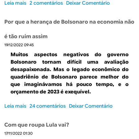
e
b
Leia mais
s
2 comentários
Deixar Comentário
r
e
a
o
e
s
n
b
i
c
Por que a herança de Bolsonaro na economia não
c
r
n
o
á
e
f
l
é tão ruim assim
r
C
l
h
i
19/12/2022 09:45
o
a
a
a
n
ç
Muitos aspectos negativos do governo
s
v
ã
Bolsonaro tornam difícil uma avaliação
n
e
o
desapaixonada. Mas o legado econômico do
o
r
quadriênio de Bolsonaro parece melhor do
i
s
que imaginávamos há pouco tempo, e o
n
a
orçamento de 2023 é exequível.
í
c
c
o
Leia mais
s
24 comentários
Deixar Comentário
i
m
o
o
P
b
d
e
Com que roupa Lula vai?
r
o
d
17/11/2022 01:30
e
g
r