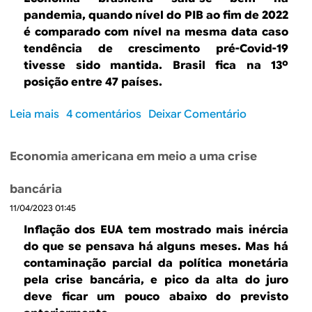
B
d
pandemia, quando nível do PIB ao fim de 2022
e
R
é comparado com nível na mesma data caso
b
tendência de crescimento pré-Covid-19
E
tivesse sido mantida. Brasil fica na
13º
u
posição entre 47 países.
s
Leia mais
s
4 comentários
Deixar Comentário
c
o
a
b
Economia americana em meio a uma crise
r
e
bancária
C
11/04/2023 01:45
o
m
Inflação dos EUA tem mostrado mais inércia
o
do que se pensava há alguns meses. Mas há
o
contaminação parcial da política monetária
P
pela crise bancária, e pico da alta do juro
I
deve ficar um pouco abaixo do previsto
B