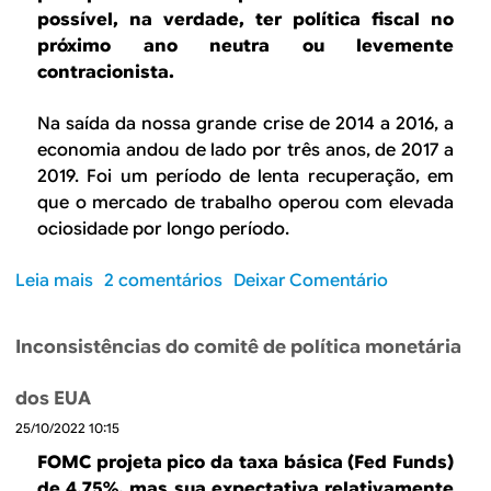
e
possível, na verdade, ter política fiscal no
o
r
próximo ano neutra ou levemente
n
o
contracionista.
a
u
r
p
Na saída da nossa grande crise de 2014 a 2016, a
o
a
n
economia andou de lado por três anos, de 2017 a
L
a
2019. Foi um período de lenta recuperação, em
u
e
que o mercado de trabalho operou com elevada
l
c
ociosidade por longo período.
a
o
v
n
Leia mais
s
2 comentários
Deixar Comentário
a
o
o
i
m
b
?
Inconsistências do comitê de política monetária
i
r
a
e
dos EUA
n
É
ã
25/10/2022 10:15
r
o
e
FOMC projeta pico da taxa básica (Fed Funds)
é
c
de 4,75%, mas sua expectativa relativamente