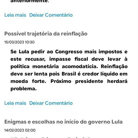
anteriormente
.
d
o
Leia mais
s
Deixar Comentário
B
o
r
b
a
Possível trajetória da reinflação
r
s
15/03/2023 10:30
e
i
E
Se Lula pedir ao Congresso mais impostos e
l
c
este recusar, impasse fiscal deve levar à
s
o
política monetária acomodatícia. Reinflação
e
n
deve ser lenta pois Brasil é credor líquido em
s
o
moeda forte. Próximo presidente herdará
a
m
problema.
i
i
u
a
Leia mais
s
Deixar Comentário
n
a
o
a
m
b
p
e
Enigmas e escolhas no início do governo Lula
r
a
r
14/02/2023 02:00
e
n
i