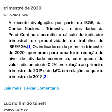
n
u
r
a
c
trimestre de 2020
i
o
z
e
t
12/06/2020 09:15
d
o
r
a
u
A recente divulgação, por parte do IBGE, das
t
s
t
Contas Nacionais Trimestrais e dos dados da
e
d
i
Pnad Contínua, permitiu o cálculo do indicador
z
ú
v
trimestral de produtividade do trabalho do
a
v
i
IBRE/FGV.
[1]
Os indicadores do primeiro trimestre
i
d
de 2020 apontaram para uma forte redução do
d
a
nível de atividade econômica, com queda do
a
d
valor adicionado de 0,2% em relação ao primeiro
s
e
trimestre de 2019 e de 1,6% em relação ao quarto
e
t
trimestre de 2019.
[2
r
o
i
t
Leia mais
s
Deixar Comentário
s
a
o
c
l
b
o
d
Luz no fim do túnel?
r
s
o
22/05/2020 11:00
e