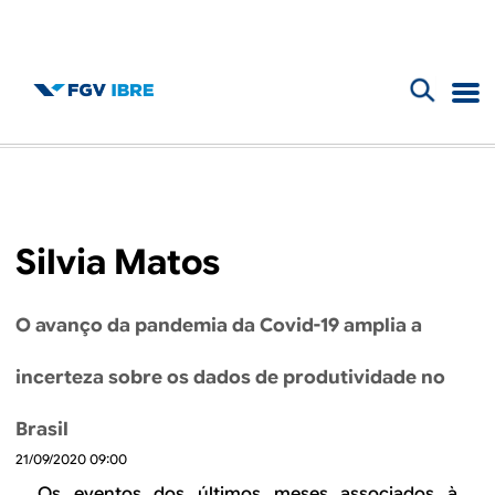
F
B
o
l
r
m
o
Silvia Matos
u
g
l
O avanço da pandemia da Covid-19 amplia a
d
á
incerteza sobre os dados de produtividade no
r
o
i
Brasil
I
o
21/09/2020 09:00
Os eventos dos últimos meses associados à