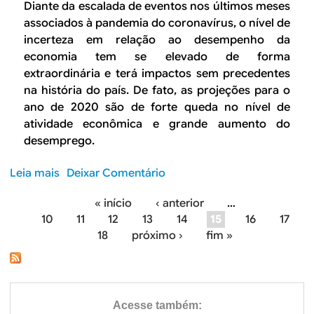
n
r
Diante da escalada de eventos nos últimos meses
t
d
i
associados à pandemia do coronavírus, o nível de
i
e
m
incerteza em relação ao desempenho da
v
m
e
economia tem se elevado de forma
i
i
s
extraordinária e terá impactos sem precedentes
d
a
t
na história do país. De fato, as projeções para o
a
d
r
ano de 2020 são de forte queda no nível de
d
o
e
atividade econômica e grande aumento do
e
c
d
desemprego.
d
o
e
o
r
2
Leia mais
s
Deixar Comentário
t
o
0
o
r
n
2
« início
‹ anterior
…
b
a
a
0
P
10
11
12
13
14
15
16
17
r
b
v
18
próximo ›
fim »
e
a
á
í
M
l
r
g
e
h
u
r
o
i
s
c
r
a