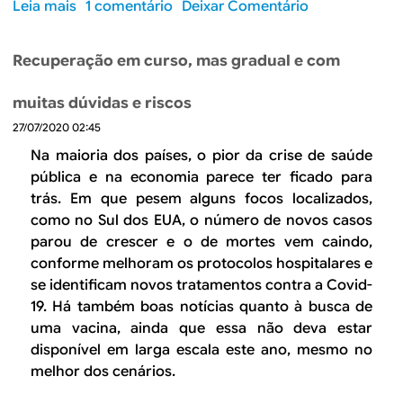
9
Leia mais
s
1 comentário
Deixar Comentário
í
a
o
m
m
b
u
Recuperação em curso, mas gradual e com
p
r
l
l
e
o
muitas dúvidas e riscos
i
P
s
27/07/2020 02:45
a
r
,
a
o
Na maioria dos países, o pior da crise de saúde
m
i
d
pública e na economia parece ter ficado para
a
n
u
trás. Em que pesem alguns focos localizados,
s
c
t
como no Sul dos EUA, o número de novos casos
s
e
i
parou de crescer e o de mortes vem caindo,
e
r
v
conforme melhoram os protocolos hospitalares e
m
t
i
d
se identificam novos tratamentos contra a Covid-
e
d
e
19. Há também boas notícias quanto à busca de
z
a
s
uma vacina, ainda que essa não deva estar
a
d
e
disponível em larga escala este ano, mesmo no
s
e
s
melhor dos cenários.
o
T
t
b
o