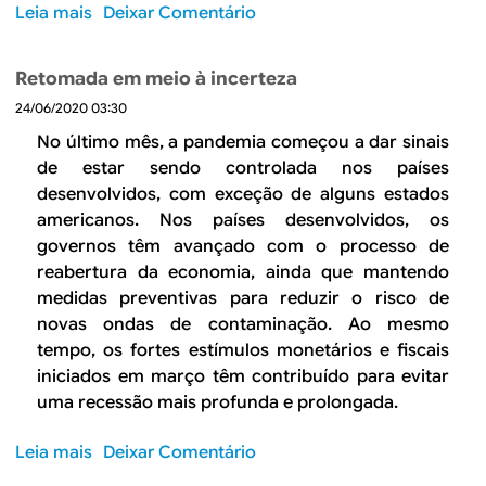
i
Leia mais
s
Deixar Comentário
r
t
m
o
e
a
u
b
o
l
Retomada em meio à incerteza
l
r
s
d
a
24/06/2020 03:30
e
d
o
r
R
No último mês, a pandemia começou a dar sinais
a
s
a
e
de estar sendo controlada nos países
d
F
r
c
desenvolvidos, com exceção de alguns estados
o
a
e
u
americanos. Nos países desenvolvidos, os
s
t
t
p
d
o
governos têm avançado com o processo de
o
e
e
r
reabertura da economia, ainda que mantendo
m
r
p
e
medidas preventivas para reduzir o risco de
a
a
r
s
novas ondas de contaminação. Ao mesmo
d
ç
o
n
tempo, os fortes estímulos monetários e fiscais
a
ã
d
o
iniciados em março têm contribuído para evitar
o
u
B
uma recessão mais profunda e prolongada.
e
t
r
m
i
a
Leia mais
s
Deixar Comentário
c
v
s
o