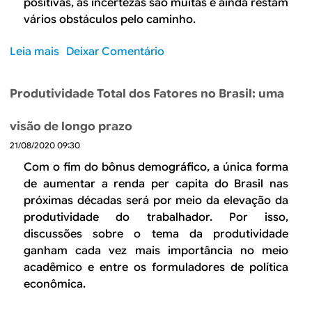
positivas, as incertezas são muitas e ainda restam
d
vários obstáculos pelo caminho.
a
p
Leia mais
s
Deixar Comentário
a
o
n
b
d
Produtividade Total dos Fatores no Brasil: uma
r
e
e
m
visão de longo prazo
R
i
21/08/2020 09:30
e
a
t
Com o fim do bônus demográfico, a única forma
d
i
de aumentar a renda per capita do Brasil nas
a
r
próximas décadas será por meio da elevação da
C
a
produtividade do trabalhador. Por isso,
o
r
discussões sobre o tema da produtividade
v
o
ganham cada vez mais importância no meio
i
s
acadêmico e entre os formuladores de política
d
e
econômica.
-
s
1
t