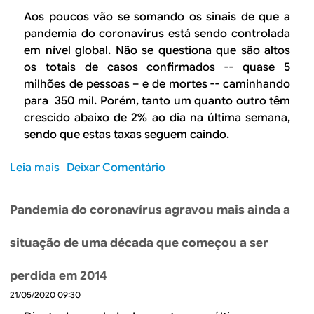
s
C
Aos poucos vão se somando os sinais de que a
f
o
pandemia do coronavírus está sendo controlada
a
m
em nível global. Não se questiona que são altos
t
o
os totais de casos confirmados -- quase 5
o
a
r
milhões de pessoas – e de mortes -- caminhando
v
e
para 350 mil. Porém, tanto um quanto outro têm
a
s
crescido abaixo de 2% ao dia na última semana,
n
a
sendo que estas taxas seguem caindo.
ç
p
o
r
Leia mais
s
Deixar Comentário
d
e
o
a
s
b
p
Pandemia do coronavírus agravou mais ainda a
e
r
a
n
e
n
situação de uma década que começou a ser
t
L
d
a
u
e
perdida em 2014
q
z
m
u
21/05/2020 09:30
n
i
e
o