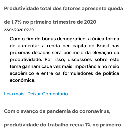
u
i
i
b
r
Produtividade total dos fatores apresenta queda
d
l
r
s
a
:
e
o
de 1,7% no primeiro trimestre de 2020
d
u
R
,
e
m
22/06/2020 09:30
e
m
n
a
t
Com o fim do bônus demográfico, a única forma
a
o
v
o
de aumentar a renda per capita do Brasil nas
s
B
i
m
próximas décadas será por meio da elevação da
g
r
s
a
produtividade. Por isso, discussões sobre este
r
a
ã
d
a
tema ganham cada vez mais importância no meio
s
o
a
d
acadêmico e entre os formuladores de política
i
d
e
u
econômica.
l
e
m
a
l
m
l
Leia mais
s
Deixar Comentário
o
e
e
o
n
i
c
b
g
o
Com o avanço da pandemia do coronavírus,
o
r
o
à
m
e
p
i
produtividade do trabalho recua 1% no primeiro
m
P
r