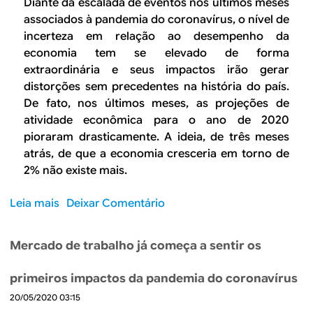
Diante da escalada de eventos nos últimos meses
a
d
f
associados à pandemia do coronavírus, o nível de
d
a
i
incerteza em relação ao desempenho da
o
d
m
economia tem se elevado de forma
c
e
d
extraordinária e seus impactos irão gerar
o
1
o
distorções sem precedentes na história do país.
r
,
t
o
De fato, nos últimos meses, as projeções de
7
ú
n
atividade econômica para o ano de 2020
%
n
a
pioraram drasticamente. A ideia, de três meses
n
e
v
atrás, de que a economia cresceria em torno de
o
l
í
2% não existe mais.
p
?
r
r
u
Leia mais
s
Deixar Comentário
i
s
o
m
,
b
e
Mercado de trabalho já começa a sentir os
p
r
i
r
e
r
primeiros impactos da pandemia do coronavírus
o
P
o
d
20/05/2020 03:15
a
t
u